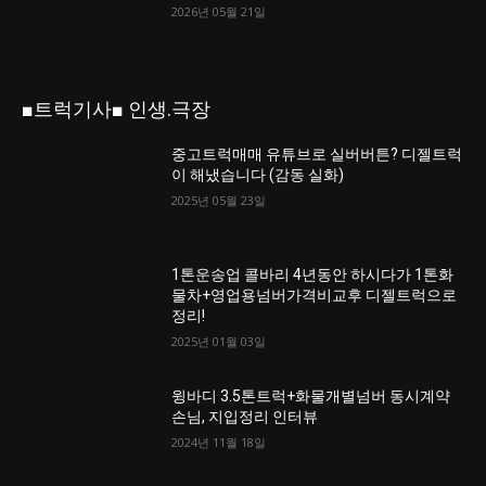
2026년 05월 21일
■트럭기사■ 인생.극장
중고트럭매매 유튜브로 실버버튼? 디젤트럭
이 해냈습니다 (감동 실화)
2025년 05월 23일
1톤운송업 콜바리 4년동안 하시다가 1톤화
물차+영업용넘버가격비교후 디젤트럭으로
정리!
2025년 01월 03일
윙바디 3.5톤트럭+화물개별넘버 동시계약
손님, 지입정리 인터뷰
2024년 11월 18일