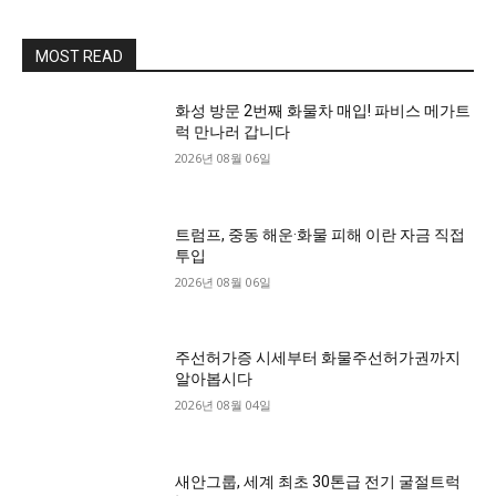
MOST READ
화성 방문 2번째 화물차 매입! 파비스 메가트
럭 만나러 갑니다
2026년 08월 06일
트럼프, 중동 해운·화물 피해 이란 자금 직접
투입
2026년 08월 06일
주선허가증 시세부터 화물주선허가권까지
알아봅시다
2026년 08월 04일
새안그룹, 세계 최초 30톤급 전기 굴절트럭