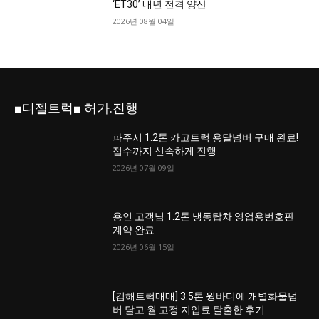
‘ET30’ 내년 전격 양산
2026년 08월 04일
■디젤트럭■ 허가.진행
파주시 1.2톤 카고트럭 용달넘버 구매 완료!
접수까지 신속하게 진행
2026년 07월 09일
용인 고객님 1.2톤 냉동탑차 영업용번호판
계약 완료
2026년 06월 15일
[김해트럭매매] 3.5톤 윙바디에 개별화물넘
버 달고 월 고정 지입료 탈출한 후기