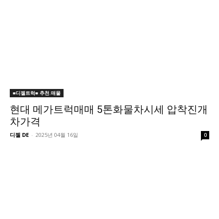
■디젤트럭■ 추천.매물
현대 메가트럭매매 5톤화물차시세 압착진개
차가격
디젤 DE
-
2025년 04월 16일
0