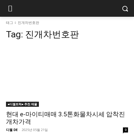
태그
진개차번호판
Tag:
진개차번호판
■디젤트럭■ 추천.매물
현대 e-마이티매매 3.5톤화물차시세 압착진
개차가격
디젤 DE
-
2025년 05월 21일
0