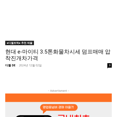
■디젤트럭■ 추천.매물
현대 e-마이티 3.5톤화물차시세 덤프매매 압
착진개차가격
디젤 DE
-
2024년 12월 02일
0
- Advertisment -