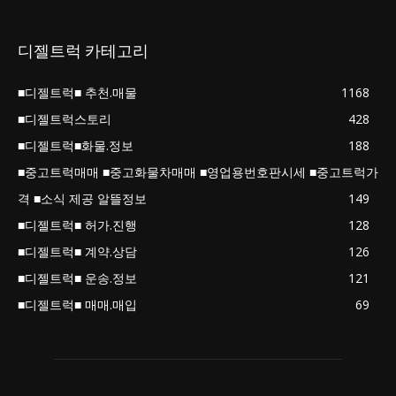
디젤트럭 카테고리
■디젤트럭■ 추천.매물
1168
■디젤트럭스토리
428
■디젤트럭■화물.정보
188
■중고트럭매매 ■중고화물차매매 ■영업용번호판시세 ■중고트럭가
격 ■소식 제공 알뜰정보
149
■디젤트럭■ 허가.진행
128
■디젤트럭■ 계약.상담
126
■디젤트럭■ 운송.정보
121
■디젤트럭■ 매매.매입
69