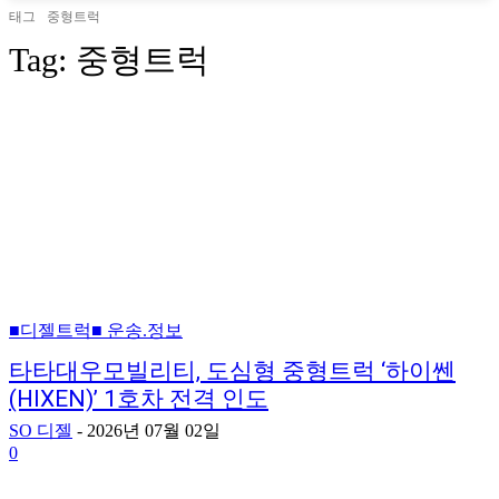
태그
중형트럭
Tag:
중형트럭
■디젤트럭■ 운송.정보
타타대우모빌리티, 도심형 중형트럭 ‘하이쎈
(HIXEN)’ 1호차 전격 인도
SO 디젤
-
2026년 07월 02일
0