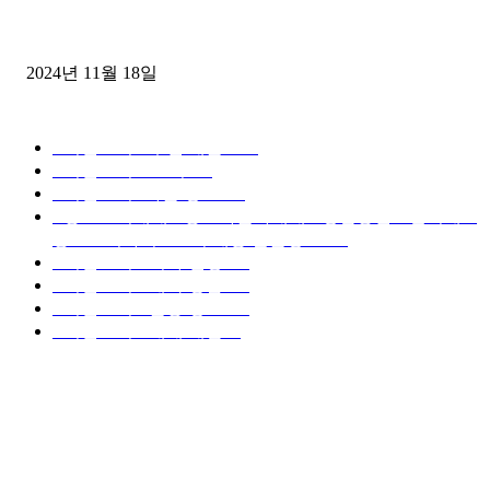
윙바디 3.5톤트럭+화물개별넘버 동시계약손님, 지입정리 인터뷰
2024년 11월 18일
디젤트럭 카테고리
■디젤트럭■ 추천.매물
1168
■디젤트럭스토리
428
■디젤트럭■화물.정보
188
■중고트럭매매 ■중고화물차매매 ■영업용번호판시세 ■
중고트럭가격 ■소식 제공 알뜰정보
149
■디젤트럭■ 허가.진행
128
■디젤트럭■ 계약.상담
126
■디젤트럭■ 운송.정보
121
■디젤트럭■ 매매.매입
69