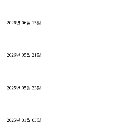
용인 고객님 1.2톤 냉동탑차 영업용번호판 계약 완료
2026년 06월 15일
[김해트럭매매] 3.5톤 윙바디에 개별화물넘버 달고 월 고정 지입료 
후기
2026년 05월 21일
■트럭기사■ 인생.극장
중고트럭매매 유튜브로 실버버튼? 디젤트럭이 해냈습니다 (감동 실화
2025년 05월 23일
1톤운송업 콜바리 4년동안 하시다가 1톤화물차+영업용넘버가격비교
젤트럭으로 정리!
2025년 01월 03일