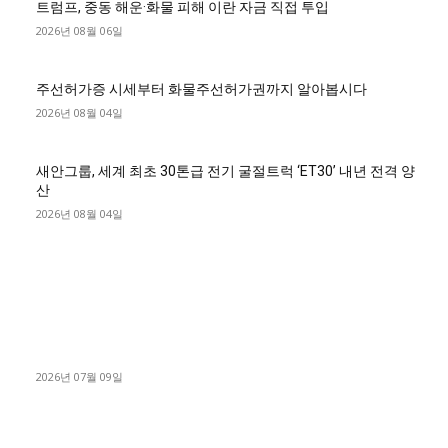
트럼프, 중동 해운·화물 피해 이란 자금 직접 투입
2026년 08월 06일
주선허가증 시세부터 화물주선허가권까지 알아봅시다
2026년 08월 04일
새안그룹, 세계 최초 30톤급 전기 굴절트럭 ‘ET30’ 내년 전격 양
산
2026년 08월 04일
■디젤트럭■ 허가.진행
파주시 1.2톤 카고트럭 용달넘버 구매 완료! 접수까지 신속하게
진행
2026년 07월 09일
용인 고객님 1.2톤 냉동탑차 영업용번호판 계약 완료