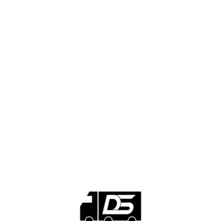
■디젤트럭■ 추천.매물
1168
■디젤트럭스토리
428
■디젤트럭■화물.정보
188
■중고트럭매매 ■중고화물차매매 ■영업용번호판시세 ■중고트럭가
격 ■소식 제공 알뜰정보
149
■디젤트럭■ 허가.진행
128
■디젤트럭■ 계약.상담
126
■디젤트럭■ 운송.정보
121
■디젤트럭■ 매매.매입
69