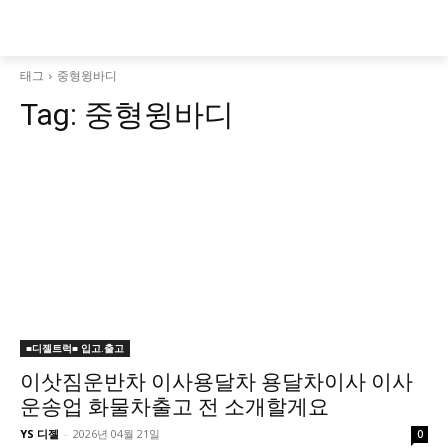
태그
중형윙바디
Tag:
중형윙바디
■디젤트럭■ 입고.출고
이삿짐운반차 이사용달차 용달차이사 이사
운송업 화물차출고 전 소개할게요
YS 디젤
-
2026년 04월 21일
0