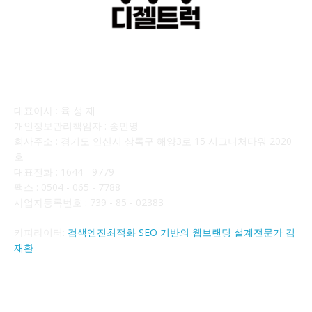
회사소개
대표이사 : 육 성 재
개인정보관리책임자 : 송민영
회사주소 : 경기도 안산시 상록구 해양3로 15 시그니처타워 2020
호
대표전화 : 1644 - 9779
팩스 : 0504 - 065 - 7788
사업자등록번호 : 739 - 85 - 02383
카피라이터:
검색엔진최적화 SEO 기반의 웹브랜딩 설계전문가 김
재환
FOLLOW US