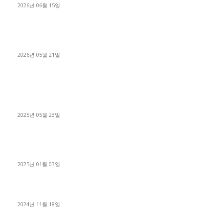
2026년 06월 15일
[김해트럭매매] 3.5톤 윙바디에 개별화물넘버 달고 월 고정 지입
료 탈출한 후기
2026년 05월 21일
■트럭기사■ 인생.극장
중고트럭매매 유튜브로 실버버튼? 디젤트럭이 해냈습니다 (감동
실화)
2025년 05월 23일
1톤운송업 콜바리 4년동안 하시다가 1톤화물차+영업용넘버가
격비교후 디젤트럭으로 정리!
2025년 01월 03일
윙바디 3.5톤트럭+화물개별넘버 동시계약손님, 지입정리 인터뷰
2024년 11월 18일
디젤트럭 카테고리