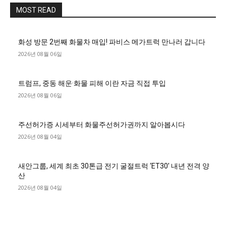
MOST READ
화성 방문 2번째 화물차 매입! 파비스 메가트럭 만나러 갑니다
2026년 08월 06일
트럼프, 중동 해운·화물 피해 이란 자금 직접 투입
2026년 08월 06일
주선허가증 시세부터 화물주선허가권까지 알아봅시다
2026년 08월 04일
새안그룹, 세계 최초 30톤급 전기 굴절트럭 ‘ET30’ 내년 전격 양
산
2026년 08월 04일
■디젤트럭■ 허가.진행