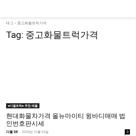
태그
중고화물트럭가격
Tag:
중고화물트럭가격
■디젤트럭■ 추천.매물
현대화물차가격 올뉴마이티 윙바디매매 법
인번호판시세
디젤 DE
-
2024년 12월 02일
0