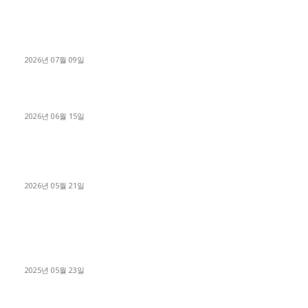
파주시 1.2톤 카고트럭 용달넘버 구매 완료! 접수까지 신속하게
진행
2026년 07월 09일
용인 고객님 1.2톤 냉동탑차 영업용번호판 계약 완료
2026년 06월 15일
[김해트럭매매] 3.5톤 윙바디에 개별화물넘버 달고 월 고정 지입
료 탈출한 후기
2026년 05월 21일
■트럭기사■ 인생.극장
중고트럭매매 유튜브로 실버버튼? 디젤트럭이 해냈습니다 (감동
실화)
2025년 05월 23일