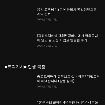
용인 고객님 1.2톤 냉동탑차 영업용번호판
계약 완료
2026년 06월 15일
[김해트럭매매] 3.5톤 윙바디에 개별화물넘
버 달고 월 고정 지입료 탈출한 후기
2026년 05월 21일
■트럭기사■ 인생.극장
중고트럭매매 유튜브로 실버버튼? 디젤트럭
이 해냈습니다 (감동 실화)
2025년 05월 23일
1톤운송업 콜바리 4년동안 하시다가 1톤화