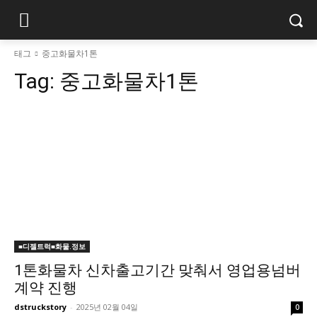
태그
중고화물차1톤
Tag:
중고화물차1톤
■디젤트럭■화물.정보
1톤화물차 신차출고기간 맞춰서 영업용넘버
계약 진행
dstruckstory
-
2025년 02월 04일
0