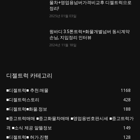
물차+영업용넘버가격비교후 디젤트럭으로
정리!
2025년 01월 03일
윙바디 3.5톤트럭+화물개별넘버 동시계약
손님, 지입정리 인터뷰
2024년 11월 18일
디젤트럭 카테고리
■디젤트럭■ 추천.매물
1168
■디젤트럭스토리
428
■디젤트럭■화물.정보
188
■중고트럭매매 ■중고화물차매매 ■영업용번호판시세 ■중고트럭가
격 ■소식 제공 알뜰정보
149
■디젤트럭■ 허가.진행
128