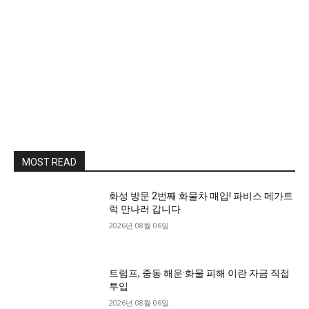
MOST READ
화성 방문 2번째 화물차 매입! 파비스 메가트
럭 만나러 갑니다
2026년 08월 06일
트럼프, 중동 해운·화물 피해 이란 자금 직접
투입
2026년 08월 06일