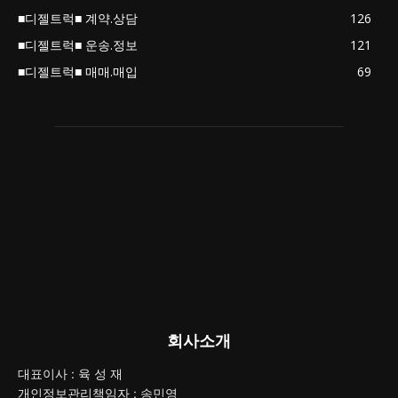
■디젤트럭■ 계약.상담
126
■디젤트럭■ 운송.정보
121
■디젤트럭■ 매매.매입
69
회사소개
대표이사 : 육 성 재
개인정보관리책임자 : 송민영