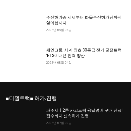
주선허가증 시세부터 화물주선허가권까지
알아봅시다
2026년 08월 04일
새안그룹, 세계 최초 30톤급 전기 굴절트럭
‘ET30’ 내년 전격 양산
2026년 08월 04일
■디젤트럭■ 허가.진행
파주시 1.2톤 카고트럭 용달넘버 구매 완료!
접수까지 신속하게 진행
2026년 07월 09일