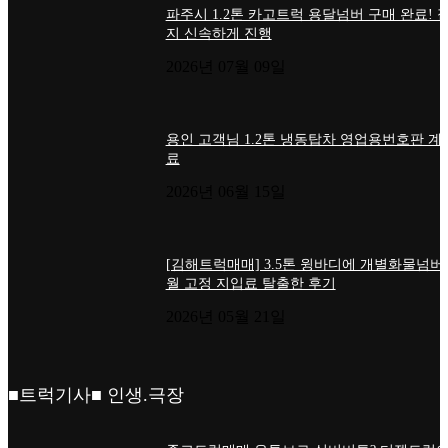
파주시 1.2톤 카고트럭 용달넘버 구매 완료! 
지 신속하게 진행
2026년 07월 09일
용인 고객님 1.2톤 냉동탑차 영업용번호판 계
료
2026년 06월 15일
[김해트럭매매] 3.5톤 윙바디에 개별화물넘버
월 고정 지입료 탈출한 후기
2026년 05월 21일
■트럭기사■ 인생.극장