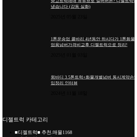
중고트럭매매 유튜브로 실버버튼? 디젤트럭이
냈습니다 (감동 실화)
2025년 05월 23일
1톤운송업 콜바리 4년동안 하시다가 1톤화물
업용넘버가격비교후 디젤트럭으로 정리!
2025년 01월 03일
윙바디 3.5톤트럭+화물개별넘버 동시계약손님
입정리 인터뷰
2024년 11월 18일
디젤트럭 카테고리
■디젤트럭■ 추천.매물
1168