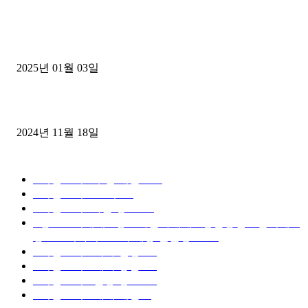
1톤운송업 콜바리 4년동안 하시다가 1톤화물차+영업용넘버가격비교
젤트럭으로 정리!
2025년 01월 03일
윙바디 3.5톤트럭+화물개별넘버 동시계약손님, 지입정리 인터뷰
2024년 11월 18일
디젤트럭 카테고리
■디젤트럭■ 추천.매물
1168
■디젤트럭스토리
428
■디젤트럭■화물.정보
188
■중고트럭매매 ■중고화물차매매 ■영업용번호판시세 ■
중고트럭가격 ■소식 제공 알뜰정보
149
■디젤트럭■ 허가.진행
128
■디젤트럭■ 계약.상담
126
■디젤트럭■ 운송.정보
121
■디젤트럭■ 매매.매입
69