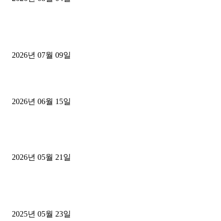
■디젤트럭■ 허가.진행
파주시 1.2톤 카고트럭 용달넘버 구매 완료! 접수까지 신속하게 진행
2026년 07월 09일
용인 고객님 1.2톤 냉동탑차 영업용번호판 계약 완료
2026년 06월 15일
[김해트럭매매] 3.5톤 윙바디에 개별화물넘버 달고 월 고정 지입료 
후기
2026년 05월 21일
■트럭기사■ 인생.극장
중고트럭매매 유튜브로 실버버튼? 디젤트럭이 해냈습니다 (감동 실화
2025년 05월 23일