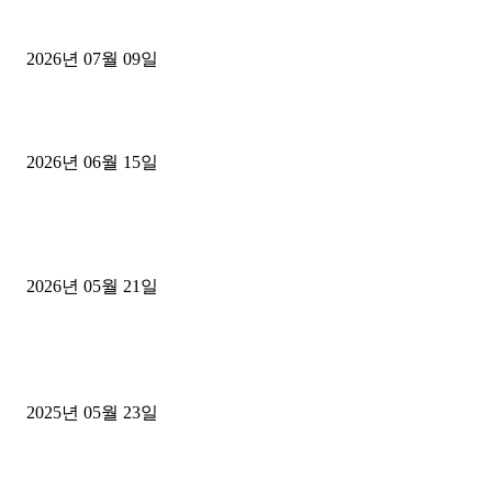
파주시 1.2톤 카고트럭 용달넘버 구매 완료! 접수까지 신속하게 진행
2026년 07월 09일
용인 고객님 1.2톤 냉동탑차 영업용번호판 계약 완료
2026년 06월 15일
[김해트럭매매] 3.5톤 윙바디에 개별화물넘버 달고 월 고정 지입료 
후기
2026년 05월 21일
■트럭기사■ 인생.극장
중고트럭매매 유튜브로 실버버튼? 디젤트럭이 해냈습니다 (감동 실화
2025년 05월 23일
1톤운송업 콜바리 4년동안 하시다가 1톤화물차+영업용넘버가격비교