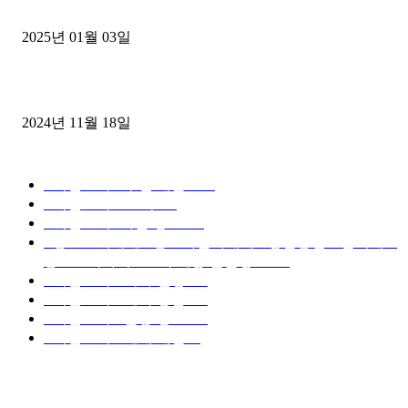
젤트럭으로 정리!
2025년 01월 03일
윙바디 3.5톤트럭+화물개별넘버 동시계약손님, 지입정리 인터뷰
2024년 11월 18일
디젤트럭 카테고리
■디젤트럭■ 추천.매물
1168
■디젤트럭스토리
428
■디젤트럭■화물.정보
188
■중고트럭매매 ■중고화물차매매 ■영업용번호판시세 ■
중고트럭가격 ■소식 제공 알뜰정보
149
■디젤트럭■ 허가.진행
128
■디젤트럭■ 계약.상담
126
■디젤트럭■ 운송.정보
121
■디젤트럭■ 매매.매입
69