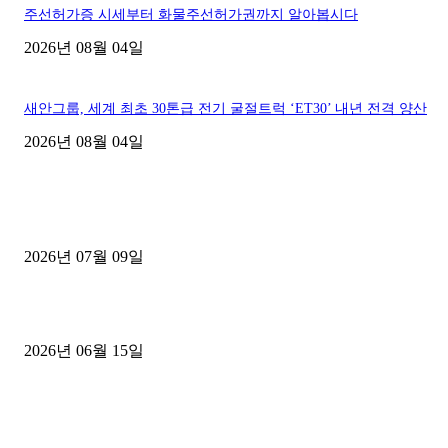
주선허가증 시세부터 화물주선허가권까지 알아봅시다
2026년 08월 04일
새안그룹, 세계 최초 30톤급 전기 굴절트럭 ‘ET30’ 내년 전격 양산
2026년 08월 04일
■디젤트럭■ 허가.진행
파주시 1.2톤 카고트럭 용달넘버 구매 완료! 접수까지 신속하게 진행
2026년 07월 09일
용인 고객님 1.2톤 냉동탑차 영업용번호판 계약 완료
2026년 06월 15일
[김해트럭매매] 3.5톤 윙바디에 개별화물넘버 달고 월 고정 지입료 
후기