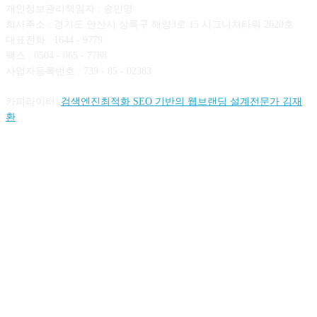
개인정보관리책임자 : 송민영
회사주소 : 경기도 안산시 상록구 해양3로 15 시그니처타워 2020호
대표전화 : 1644 - 9779
팩스 : 0504 - 065 - 7788
사업자등록번호 : 739 - 85 - 02383
카피라이터:
검색엔진최적화 SEO 기반의 웹브랜딩 설계전문가 김재
환
FOLLOW US