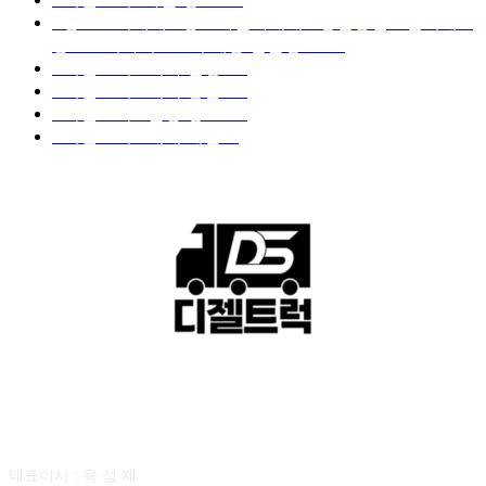
■중고트럭매매 ■중고화물차매매 ■영업용번호판시세 ■
중고트럭가격 ■소식 제공 알뜰정보
149
■디젤트럭■ 허가.진행
128
■디젤트럭■ 계약.상담
126
■디젤트럭■ 운송.정보
121
■디젤트럭■ 매매.매입
69
회사소개
대표이사 : 육 성 재