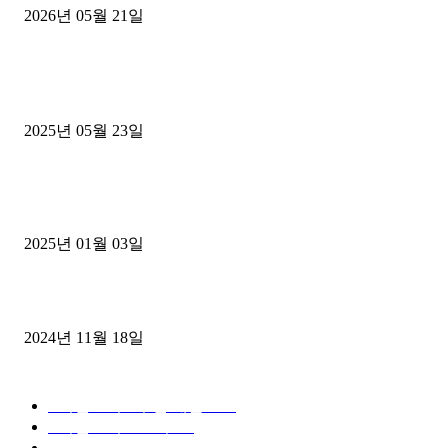
2026년 05월 21일
■트럭기사■ 인생.극장
중고트럭매매 유튜브로 실버버튼? 디젤트럭이 해냈습니다 (감동 실화
2025년 05월 23일
1톤운송업 콜바리 4년동안 하시다가 1톤화물차+영업용넘버가격비교
젤트럭으로 정리!
2025년 01월 03일
윙바디 3.5톤트럭+화물개별넘버 동시계약손님, 지입정리 인터뷰
2024년 11월 18일
디젤트럭 카테고리
■디젤트럭■ 추천.매물
1168
■디젤트럭스토리
428
■디젤트럭■화물.정보
188