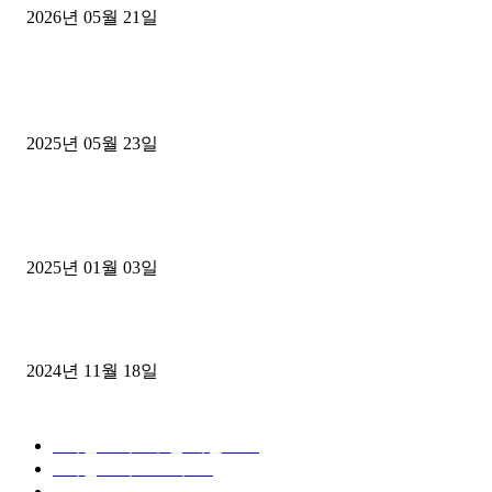
2026년 05월 21일
■트럭기사■ 인생.극장
중고트럭매매 유튜브로 실버버튼? 디젤트럭이 해냈습니다 (감동 실화
2025년 05월 23일
1톤운송업 콜바리 4년동안 하시다가 1톤화물차+영업용넘버가격비교
젤트럭으로 정리!
2025년 01월 03일
윙바디 3.5톤트럭+화물개별넘버 동시계약손님, 지입정리 인터뷰
2024년 11월 18일
디젤트럭 카테고리
■디젤트럭■ 추천.매물
1168
■디젤트럭스토리
428
■디젤트럭■화물.정보
188