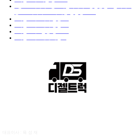
■중고트럭매매 ■중고화물차매매 ■영업용번호판시세 ■
중고트럭가격 ■소식 제공 알뜰정보
149
■디젤트럭■ 허가.진행
128
■디젤트럭■ 계약.상담
126
■디젤트럭■ 운송.정보
121
■디젤트럭■ 매매.매입
69
회사소개
대표이사 : 육 성 재