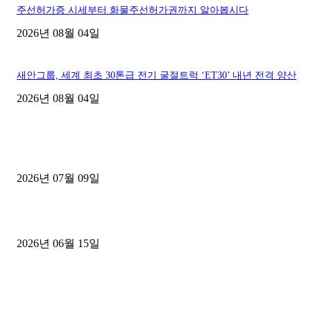
주선허가증 시세부터 화물주선허가권까지 알아봅시다
2026년 08월 04일
새안그룹, 세계 최초 30톤급 전기 굴절트럭 ‘ET30’ 내년 전격 양산
2026년 08월 04일
■디젤트럭■ 허가.진행
파주시 1.2톤 카고트럭 용달넘버 구매 완료! 접수까지 신속하게 진행
2026년 07월 09일
용인 고객님 1.2톤 냉동탑차 영업용번호판 계약 완료
2026년 06월 15일
[김해트럭매매] 3.5톤 윙바디에 개별화물넘버 달고 월 고정 지입료 
후기