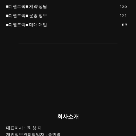
■디젤트럭■ 계약.상담
126
■디젤트럭■ 운송.정보
121
■디젤트럭■ 매매.매입
69
회사소개
대표이사 : 육 성 재
개인정보관리책임자 : 송민영