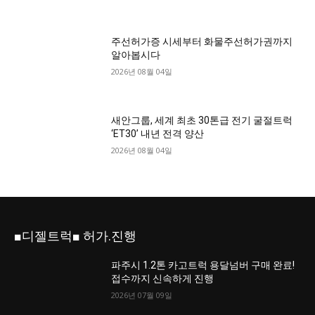
주선허가증 시세부터 화물주선허가권까지
알아봅시다
2026년 08월 04일
새안그룹, 세계 최초 30톤급 전기 굴절트럭
‘ET30’ 내년 전격 양산
2026년 08월 04일
■디젤트럭■ 허가.진행
파주시 1.2톤 카고트럭 용달넘버 구매 완료!
접수까지 신속하게 진행
2026년 07월 09일