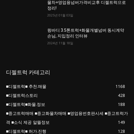
물차+영업용넘버가격비교후 디젤트럭으로
정리!
2025년 01월 03일
윙바디 3.5톤트럭+화물개별넘버 동시계약
손님, 지입정리 인터뷰
2024년 11월 18일
디젤트럭 카테고리
■디젤트럭■ 추천.매물
1168
■디젤트럭스토리
428
■디젤트럭■화물.정보
188
■중고트럭매매 ■중고화물차매매 ■영업용번호판시세 ■중고트럭가
격 ■소식 제공 알뜰정보
149
■디젤트럭■ 허가.진행
128