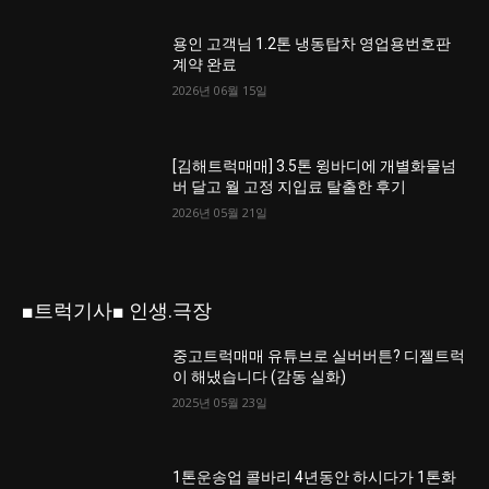
용인 고객님 1.2톤 냉동탑차 영업용번호판
계약 완료
2026년 06월 15일
[김해트럭매매] 3.5톤 윙바디에 개별화물넘
버 달고 월 고정 지입료 탈출한 후기
2026년 05월 21일
■트럭기사■ 인생.극장
중고트럭매매 유튜브로 실버버튼? 디젤트럭
이 해냈습니다 (감동 실화)
2025년 05월 23일
1톤운송업 콜바리 4년동안 하시다가 1톤화