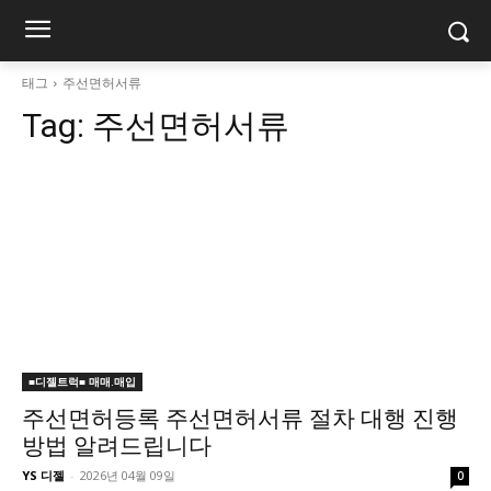
태그
주선면허서류
Tag:
주선면허서류
■디젤트럭■ 매매.매입
주선면허등록 주선면허서류 절차 대행 진행
방법 알려드립니다
YS 디젤
-
2026년 04월 09일
0