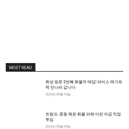
MOST READ
화성 방문 2번째 화물차 매입! 파비스 메가트
럭 만나러 갑니다
2026년 08월 06일
트럼프, 중동 해운·화물 피해 이란 자금 직접
투입
2026년 08월 06일