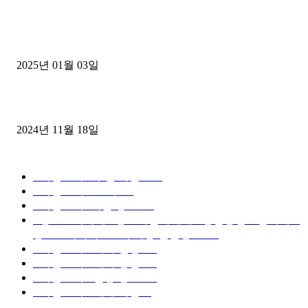
1톤운송업 콜바리 4년동안 하시다가 1톤화물차+영업용넘버가격비교
젤트럭으로 정리!
2025년 01월 03일
윙바디 3.5톤트럭+화물개별넘버 동시계약손님, 지입정리 인터뷰
2024년 11월 18일
디젤트럭 카테고리
■디젤트럭■ 추천.매물
1168
■디젤트럭스토리
428
■디젤트럭■화물.정보
188
■중고트럭매매 ■중고화물차매매 ■영업용번호판시세 ■
중고트럭가격 ■소식 제공 알뜰정보
149
■디젤트럭■ 허가.진행
128
■디젤트럭■ 계약.상담
126
■디젤트럭■ 운송.정보
121
■디젤트럭■ 매매.매입
69