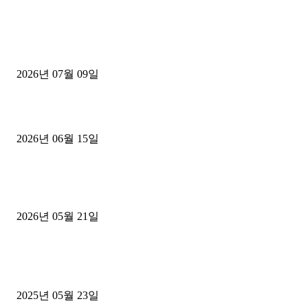
■디젤트럭■ 허가.진행
파주시 1.2톤 카고트럭 용달넘버 구매 완료! 접수까지 신속하게 진행
2026년 07월 09일
용인 고객님 1.2톤 냉동탑차 영업용번호판 계약 완료
2026년 06월 15일
[김해트럭매매] 3.5톤 윙바디에 개별화물넘버 달고 월 고정 지입료 
후기
2026년 05월 21일
■트럭기사■ 인생.극장
중고트럭매매 유튜브로 실버버튼? 디젤트럭이 해냈습니다 (감동 실화
2025년 05월 23일