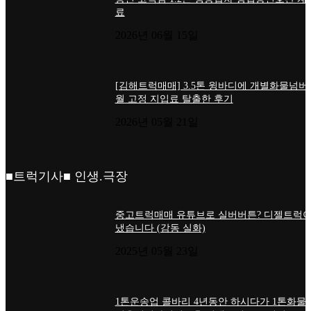
료
2026년 06월 15일
[김해트럭매매] 3.5톤 윙바디에 개별화물넘버
월 고정 지입료 탈출한 후기
2026년 05월 21일
■트럭기사■ 인생.극장
중고트럭매매 유튜브로 실버버튼? 디젤트럭이
냈습니다 (감동 실화)
2025년 05월 23일
1톤운송업 콜바리 4년동안 하시다가 1톤화물