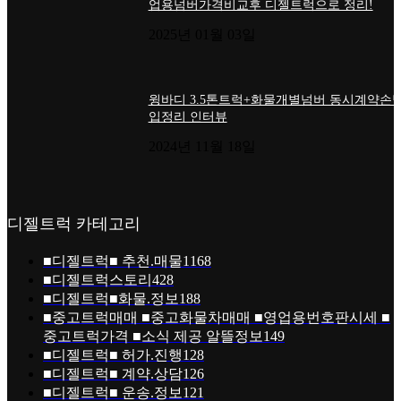
업용넘버가격비교후 디젤트럭으로 정리!
2025년 01월 03일
윙바디 3.5톤트럭+화물개별넘버 동시계약손님
입정리 인터뷰
2024년 11월 18일
디젤트럭 카테고리
■디젤트럭■ 추천.매물
1168
■디젤트럭스토리
428
■디젤트럭■화물.정보
188
■중고트럭매매 ■중고화물차매매 ■영업용번호판시세 ■
중고트럭가격 ■소식 제공 알뜰정보
149
■디젤트럭■ 허가.진행
128
■디젤트럭■ 계약.상담
126
■디젤트럭■ 운송.정보
121