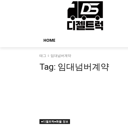
HOME
태그
임대넘버계약
Tag:
임대넘버계약
■디젤트럭■화물.정보