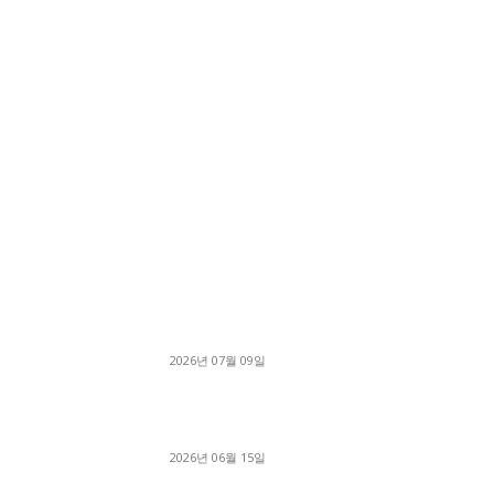
■디젤트럭■ 허가.진행
파주시 1.2톤 카고트럭 용달넘버 구매 완료! 접
지 신속하게 진행
2026년 07월 09일
용인 고객님 1.2톤 냉동탑차 영업용번호판 계약 
료
2026년 06월 15일