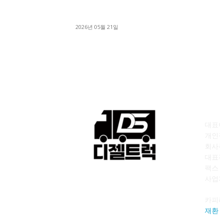
[김해트럭매매] 3.5톤 윙바디에 개별화물넘버 
월 고정 지입료 탈출한 후기
2026년 05월 21일
회
대표이
개인
회사
대표전
팩스 :
사업자
카피
재환