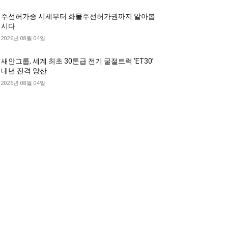
주선허가증 시세부터 화물주선허가권까지 알아봅
시다
2026년 08월 04일
새안그룹, 세계 최초 30톤급 전기 굴절트럭 ‘ET30’
내년 전격 양산
2026년 08월 04일
디젤트럭 카테고리
디젤트럭■ 추천.매물
1168
디젤트럭스토리
428
디젤트럭■화물.정보
188
중고트럭매매 ■중고화물차매매 ■영업용번호판시
 ■중고트럭가격 ■소식 제공 알뜰정보
149
디젤트럭■ 허가.진행
128