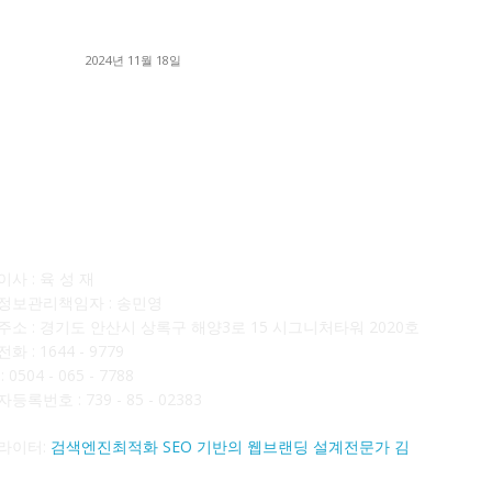
달고
윙바디 3.5톤트럭+화물개별넘버 동시계약손님, 지
■
입정리 인터뷰
■
2024년 11월 18일
■
사소개
F
사 : 육 성 재
정보관리책임자 : 송민영
주소 : 경기도 안산시 상록구 해양3로 15 시그니처타워 2020호
화 : 1644 - 9779
 0504 - 065 - 7788
등록번호 : 739 - 85 - 02383
라이터:
검색엔진최적화 SEO 기반의 웹브랜딩 설계전문가 김