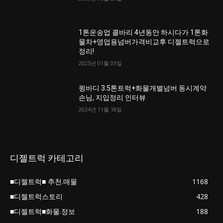
1톤운송업 콜바리 4년동안 하시다가 1톤화
물차+영업용넘버가격비교후 디젤트럭으로
정리!
2025년 01월 03일
윙바디 3.5톤트럭+화물개별넘버 동시계약
손님, 지입정리 인터뷰
2024년 11월 18일
디젤트럭 카테고리
■디젤트럭■ 추천.매물
1168
■디젤트럭스토리
428
■디젤트럭■화물.정보
188