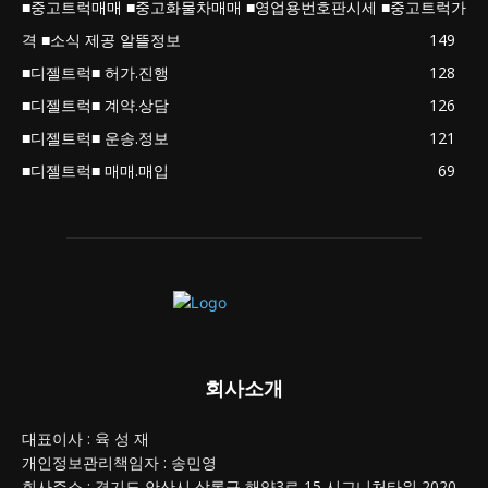
■중고트럭매매 ■중고화물차매매 ■영업용번호판시세 ■중고트럭가
격 ■소식 제공 알뜰정보
149
■디젤트럭■ 허가.진행
128
■디젤트럭■ 계약.상담
126
■디젤트럭■ 운송.정보
121
■디젤트럭■ 매매.매입
69
회사소개
대표이사 : 육 성 재
개인정보관리책임자 : 송민영
회사주소 : 경기도 안산시 상록구 해양3로 15 시그니처타워 2020