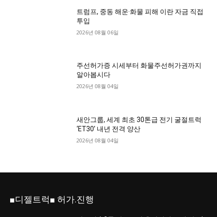
트럼프, 중동 해운·화물 피해 이란 자금 직접
투입
2026년 08월 06일
주선허가증 시세부터 화물주선허가권까지
알아봅시다
2026년 08월 04일
새안그룹, 세계 최초 30톤급 전기 굴절트럭
‘ET30’ 내년 전격 양산
2026년 08월 04일
■디젤트럭■ 허가.진행