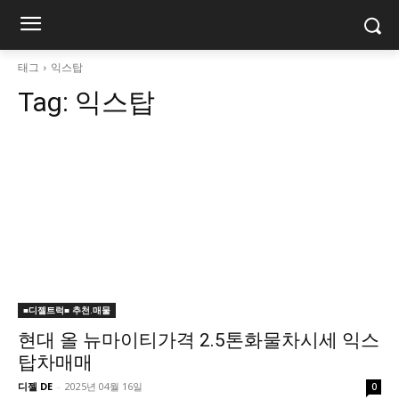
태그
익스탑
Tag:
익스탑
■디젤트럭■ 추천.매물
현대 올 뉴마이티가격 2.5톤화물차시세 익스
탑차매매
디젤 DE
-
2025년 04월 16일
0