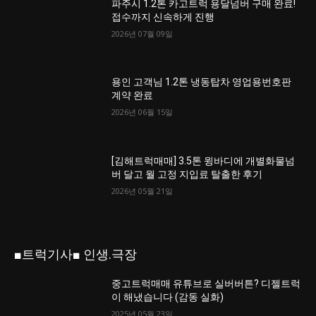
파주시 1.2톤 카고트럭 용달넘버 구매 완료!
접수까지 신속하게 진행
2026년 07월 09일
용인 고객님 1.2톤 냉동탑차 영업용번호판
계약 완료
2026년 06월 15일
[김해트럭매매] 3.5톤 윙바디에 개별화물넘
버 달고 월 고정 지입료 탈출한 후기
2026년 05월 21일
■트럭기사■ 인생.극장
중고트럭매매 유튜브로 실버버튼? 디젤트럭
이 해냈습니다 (감동 실화)
2025년 05월 23일