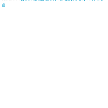
환
FOLLOW US