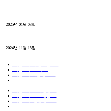
1톤운송업 콜바리 4년동안 하시다가 1톤화물차+영업용넘버가격비교
젤트럭으로 정리!
2025년 01월 03일
윙바디 3.5톤트럭+화물개별넘버 동시계약손님, 지입정리 인터뷰
2024년 11월 18일
디젤트럭 카테고리
■디젤트럭■ 추천.매물
1168
■디젤트럭스토리
428
■디젤트럭■화물.정보
188
■중고트럭매매 ■중고화물차매매 ■영업용번호판시세 ■
중고트럭가격 ■소식 제공 알뜰정보
149
■디젤트럭■ 허가.진행
128
■디젤트럭■ 계약.상담
126
■디젤트럭■ 운송.정보
121
■디젤트럭■ 매매.매입
69