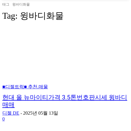
태그
윙바디화물
Tag:
윙바디화물
■디젤트럭■ 추천.매물
현대 올 뉴마이티가격 3.5톤번호판시세 윙바디
매매
디젤 DE
-
2025년 05월 13일
0