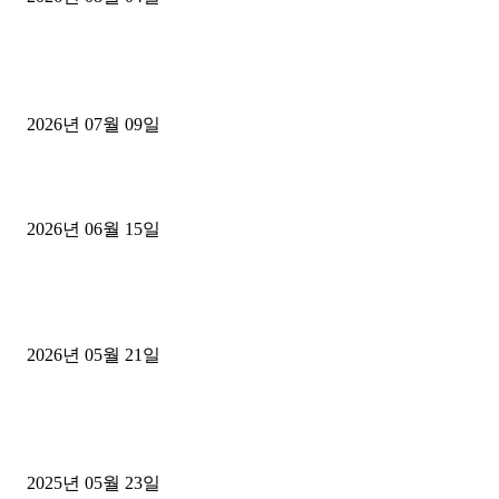
■디젤트럭■ 허가.진행
파주시 1.2톤 카고트럭 용달넘버 구매 완료! 접수까지 신속하게 진행
2026년 07월 09일
용인 고객님 1.2톤 냉동탑차 영업용번호판 계약 완료
2026년 06월 15일
[김해트럭매매] 3.5톤 윙바디에 개별화물넘버 달고 월 고정 지입료 
후기
2026년 05월 21일
■트럭기사■ 인생.극장
중고트럭매매 유튜브로 실버버튼? 디젤트럭이 해냈습니다 (감동 실화
2025년 05월 23일