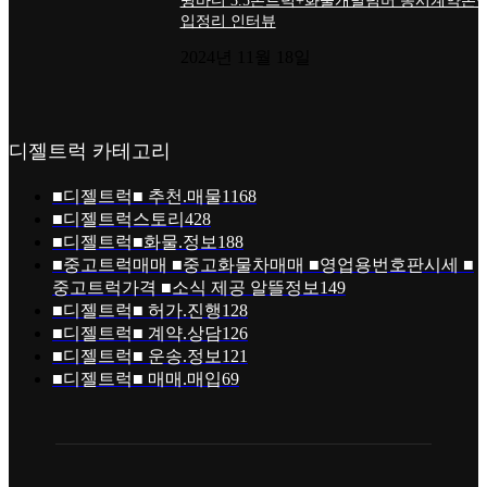
윙바디 3.5톤트럭+화물개별넘버 동시계약손님
입정리 인터뷰
2024년 11월 18일
디젤트럭 카테고리
■디젤트럭■ 추천.매물
1168
■디젤트럭스토리
428
■디젤트럭■화물.정보
188
■중고트럭매매 ■중고화물차매매 ■영업용번호판시세 ■
중고트럭가격 ■소식 제공 알뜰정보
149
■디젤트럭■ 허가.진행
128
■디젤트럭■ 계약.상담
126
■디젤트럭■ 운송.정보
121
■디젤트럭■ 매매.매입
69