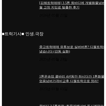
[김해트럭매매] 3.5톤 윙바디에 개별화물넘버
월 고정 지입료 탈출한 후기
2026년 05월 21일
■트럭기사■ 인생.극장
중고트럭매매 유튜브로 실버버튼? 디젤트럭이
냈습니다 (감동 실화)
2025년 05월 23일
1톤운송업 콜바리 4년동안 하시다가 1톤화물
업용넘버가격비교후 디젤트럭으로 정리!
2025년 01월 03일