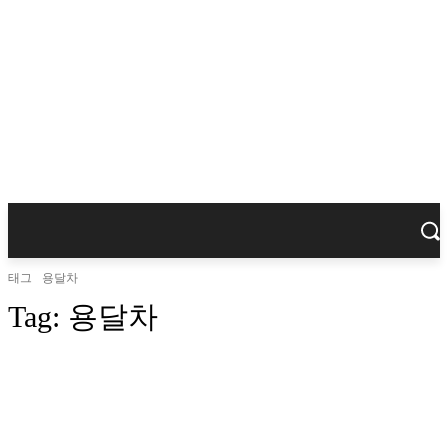
태그
용달차
Tag:
용달차