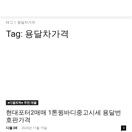
태그
용달차가격
Tag:
용달차가격
■디젤트럭■ 추천.매물
현대포터2매매 1톤윙바디중고시세 용달번
호판가격
디젤 DE
-
2024년 11월 15일
0