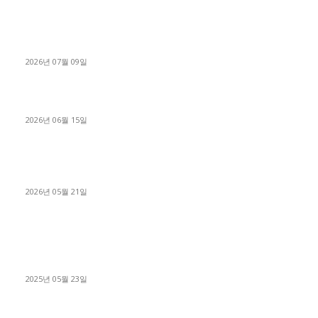
파주시 1.2톤 카고트럭 용달넘버 구매 완료! 접수까지 신속하게
진행
2026년 07월 09일
용인 고객님 1.2톤 냉동탑차 영업용번호판 계약 완료
2026년 06월 15일
[김해트럭매매] 3.5톤 윙바디에 개별화물넘버 달고 월 고정 지입
료 탈출한 후기
2026년 05월 21일
■트럭기사■ 인생.극장
중고트럭매매 유튜브로 실버버튼? 디젤트럭이 해냈습니다 (감동
실화)
2025년 05월 23일