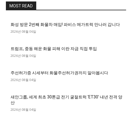
MOST READ
화성 방문 2번째 화물차 매입! 파비스 메가트럭 만나러 갑니다
2026년 08월 06일
트럼프, 중동 해운·화물 피해 이란 자금 직접 투입
2026년 08월 06일
주선허가증 시세부터 화물주선허가권까지 알아봅시다
2026년 08월 04일
새안그룹, 세계 최초 30톤급 전기 굴절트럭 ‘ET30’ 내년 전격 양
산
2026년 08월 04일
■디젤트럭■ 허가.진행