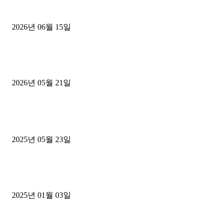
용인 고객님 1.2톤 냉동탑차 영업용번호판 계약 완료
2026년 06월 15일
[김해트럭매매] 3.5톤 윙바디에 개별화물넘버 달고 월 고정 지입료 
후기
2026년 05월 21일
■트럭기사■ 인생.극장
중고트럭매매 유튜브로 실버버튼? 디젤트럭이 해냈습니다 (감동 실화
2025년 05월 23일
1톤운송업 콜바리 4년동안 하시다가 1톤화물차+영업용넘버가격비교
젤트럭으로 정리!
2025년 01월 03일