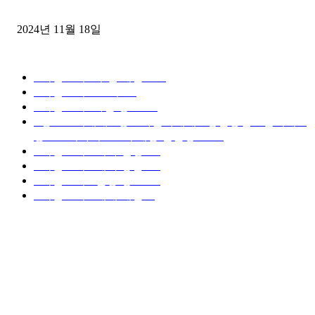
윙바디 3.5톤트럭+화물개별넘버 동시계약손님, 지입정리 인터뷰
2024년 11월 18일
디젤트럭 카테고리
■디젤트럭■ 추천.매물
1168
■디젤트럭스토리
428
■디젤트럭■화물.정보
188
■중고트럭매매 ■중고화물차매매 ■영업용번호판시세 ■
중고트럭가격 ■소식 제공 알뜰정보
149
■디젤트럭■ 허가.진행
128
■디젤트럭■ 계약.상담
126
■디젤트럭■ 운송.정보
121
■디젤트럭■ 매매.매입
69