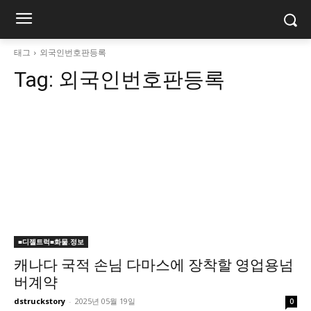
태그
외국인번호판등록
Tag:
외국인번호판등록
■디젤트럭■화물.정보
캐나다 국적 손님 다마스에 장착할 영업용넘
버계약
dstruckstory
-
2025년 05월 19일
0