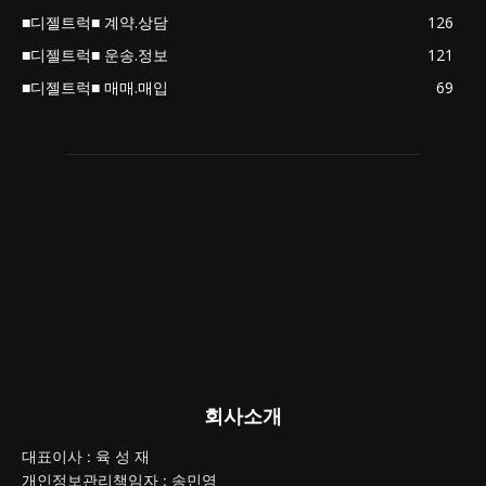
■디젤트럭■ 계약.상담
126
■디젤트럭■ 운송.정보
121
■디젤트럭■ 매매.매입
69
회사소개
대표이사 : 육 성 재
개인정보관리책임자 : 송민영