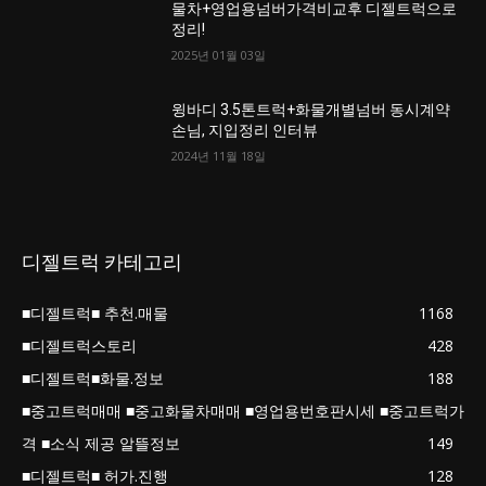
물차+영업용넘버가격비교후 디젤트럭으로
정리!
2025년 01월 03일
윙바디 3.5톤트럭+화물개별넘버 동시계약
손님, 지입정리 인터뷰
2024년 11월 18일
디젤트럭 카테고리
■디젤트럭■ 추천.매물
1168
■디젤트럭스토리
428
■디젤트럭■화물.정보
188
■중고트럭매매 ■중고화물차매매 ■영업용번호판시세 ■중고트럭가
격 ■소식 제공 알뜰정보
149
■디젤트럭■ 허가.진행
128