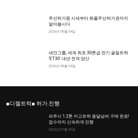
주선허가증 시세부터 화물주선허가권까지
알아봅시다
2026년 08월 04일
새안그룹, 세계 최초 30톤급 전기 굴절트럭
‘ET30’ 내년 전격 양산
2026년 08월 04일
■디젤트럭■ 허가.진행
파주시 1.2톤 카고트럭 용달넘버 구매 완료!
접수까지 신속하게 진행
2026년 07월 09일