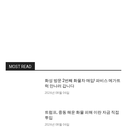
MOST READ
화성 방문 2번째 화물차 매입! 파비스 메가트
럭 만나러 갑니다
2026년 08월 06일
트럼프, 중동 해운·화물 피해 이란 자금 직접
투입
2026년 08월 06일