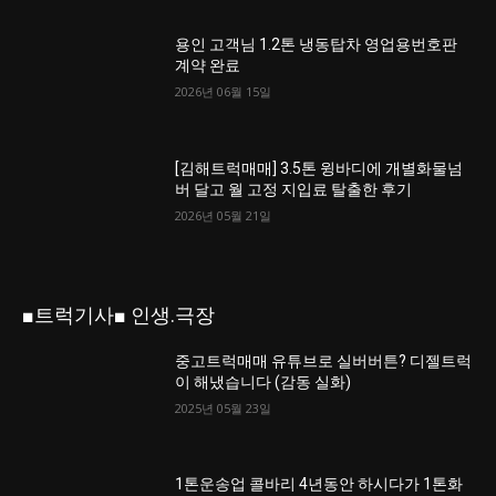
용인 고객님 1.2톤 냉동탑차 영업용번호판
계약 완료
2026년 06월 15일
[김해트럭매매] 3.5톤 윙바디에 개별화물넘
버 달고 월 고정 지입료 탈출한 후기
2026년 05월 21일
■트럭기사■ 인생.극장
중고트럭매매 유튜브로 실버버튼? 디젤트럭
이 해냈습니다 (감동 실화)
2025년 05월 23일
1톤운송업 콜바리 4년동안 하시다가 1톤화