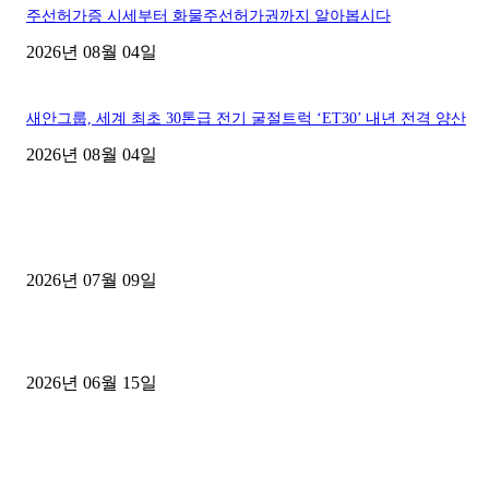
주선허가증 시세부터 화물주선허가권까지 알아봅시다
2026년 08월 04일
새안그룹, 세계 최초 30톤급 전기 굴절트럭 ‘ET30’ 내년 전격 양산
2026년 08월 04일
■디젤트럭■ 허가.진행
파주시 1.2톤 카고트럭 용달넘버 구매 완료! 접수까지 신속하게 진행
2026년 07월 09일
용인 고객님 1.2톤 냉동탑차 영업용번호판 계약 완료
2026년 06월 15일
[김해트럭매매] 3.5톤 윙바디에 개별화물넘버 달고 월 고정 지입료 
후기