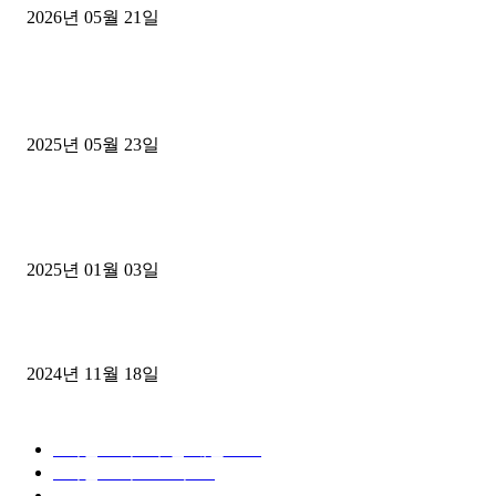
2026년 05월 21일
■트럭기사■ 인생.극장
중고트럭매매 유튜브로 실버버튼? 디젤트럭이 해냈습니다 (감동 실화
2025년 05월 23일
1톤운송업 콜바리 4년동안 하시다가 1톤화물차+영업용넘버가격비교
젤트럭으로 정리!
2025년 01월 03일
윙바디 3.5톤트럭+화물개별넘버 동시계약손님, 지입정리 인터뷰
2024년 11월 18일
디젤트럭 카테고리
■디젤트럭■ 추천.매물
1168
■디젤트럭스토리
428
■디젤트럭■화물.정보
188