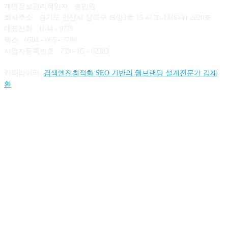
개인정보관리책임자 : 송민영
회사주소 : 경기도 안산시 상록구 해양3로 15 시그니처타워 2020호
대표전화 : 1644 - 9779
팩스 : 0504 - 065 - 7788
사업자등록번호 : 739 - 85 - 02383
카피라이터:
검색엔진최적화 SEO 기반의 웹브랜딩 설계전문가 김재
환
FOLLOW US