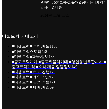
윙바디 3.5톤트럭+화물개별넘버 동시계약손님
입정리 인터뷰
2024년 11월 18일
디젤트럭 카테고리
■디젤트럭■ 추천.매물
1168
■디젤트럭스토리
428
■디젤트럭■화물.정보
188
■중고트럭매매 ■중고화물차매매 ■영업용번호판시세 ■
중고트럭가격 ■소식 제공 알뜰정보
149
■디젤트럭■ 허가.진행
128
■디젤트럭■ 계약.상담
126
■디젤트럭■ 운송.정보
121
■디젤트럭■ 매매.매입
69