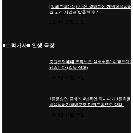
[김해트럭매매] 3.5톤 윙바디에 개별화물넘버
월 고정 지입료 탈출한 후기
2026년 05월 21일
■트럭기사■ 인생.극장
중고트럭매매 유튜브로 실버버튼? 디젤트럭이
냈습니다 (감동 실화)
2025년 05월 23일
1톤운송업 콜바리 4년동안 하시다가 1톤화물
업용넘버가격비교후 디젤트럭으로 정리!
2025년 01월 03일