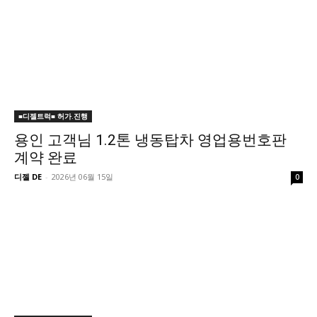
■디젤트럭■ 허가.진행
용인 고객님 1.2톤 냉동탑차 영업용번호판
계약 완료
디젤 DE
-
2026년 06월 15일
0