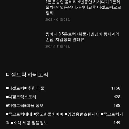
1톤운송업 콜바리 4년동안 하시다가 1톤화
물차+영업용넘버가격비교후 디젤트럭으로
정리!
2025년 01월 03일
윙바디 3.5톤트럭+화물개별넘버 동시계약
손님, 지입정리 인터뷰
2024년 11월 18일
디젤트럭 카테고리
■디젤트럭■ 추천.매물
1168
■디젤트럭스토리
428
■디젤트럭■화물.정보
188
■중고트럭매매 ■중고화물차매매 ■영업용번호판시세 ■중고트럭가
격 ■소식 제공 알뜰정보
149