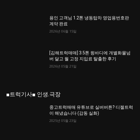
용인 고객님 1.2톤 냉동탑차 영업용번호판
계약 완료
2026년 06월 15일
[김해트럭매매] 3.5톤 윙바디에 개별화물넘
버 달고 월 고정 지입료 탈출한 후기
2026년 05월 21일
■트럭기사■ 인생.극장
중고트럭매매 유튜브로 실버버튼? 디젤트럭
이 해냈습니다 (감동 실화)
2025년 05월 23일