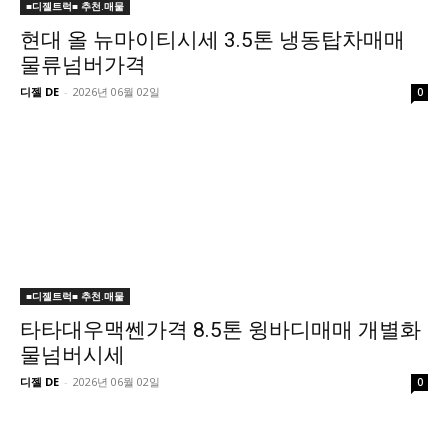
■디젤트럭■ 추천.매물
현대 올 뉴마이티시세 3.5톤 냉동탑차매매
물류넘버가격
디젤 DE
-
2026년 06월 02일
0
■디젤트럭■ 추천.매물
타타대우맥쎈가격 8.5톤 윙바디매매 개별화
물넘버시세
디젤 DE
-
2026년 06월 02일
0