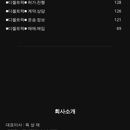
■디젤트럭■ 허가.진행
128
■디젤트럭■ 계약.상담
126
■디젤트럭■ 운송.정보
121
■디젤트럭■ 매매.매입
69
회사소개
대표이사 : 육 성 재