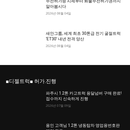
주선허가증 시세부터 화물주선허가권까지
알아봅시다
2026년 08월 04일
새안그룹, 세계 최초 30톤급 전기 굴절트럭
‘ET30’ 내년 전격 양산
2026년 08월 04일
■디젤트럭■ 허가.진행
파주시 1.2톤 카고트럭 용달넘버 구매 완료!
접수까지 신속하게 진행
2026년 07월 09일
용인 고객님 1.2톤 냉동탑차 영업용번호판