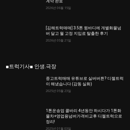
계약 완료
2026년 06월 15일
[김해트럭매매] 3.5톤 윙바디에 개별화물넘
버 달고 월 고정 지입료 탈출한 후기
2026년 05월 21일
■트럭기사■ 인생.극장
중고트럭매매 유튜브로 실버버튼? 디젤트럭
이 해냈습니다 (감동 실화)
2025년 05월 23일
1톤운송업 콜바리 4년동안 하시다가 1톤화
물차+영업용넘버가격비교후 디젤트럭으로
정리!
2025년 01월 03일