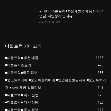
윙바디 3.5톤트럭+화물개별넘버 동시계약
손님, 지입정리 인터뷰
2024년 11월 18일
디젤트럭 카테고리
■디젤트럭■ 추천.매물
1168
■디젤트럭스토리
428
■디젤트럭■화물.정보
188
■중고트럭매매 ■중고화물차매매 ■영업용번호판시세 ■중고트럭가
격 ■소식 제공 알뜰정보
149
■디젤트럭■ 허가.진행
128
■디젤트럭■ 계약.상담
126
■디젤트럭■ 운송.정보
121