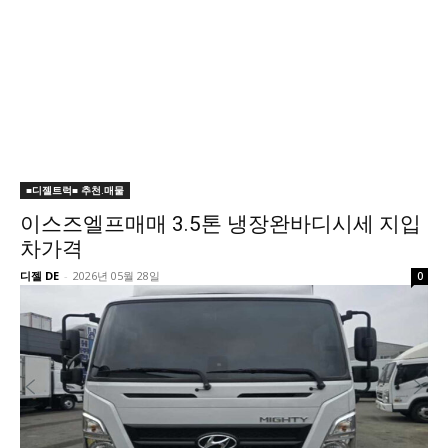
■디젤트럭■ 추천.매물
이스즈엘프매매 3.5톤 냉장완바디시세 지입
차가격
디젤 DE
-
2026년 05월 28일
0