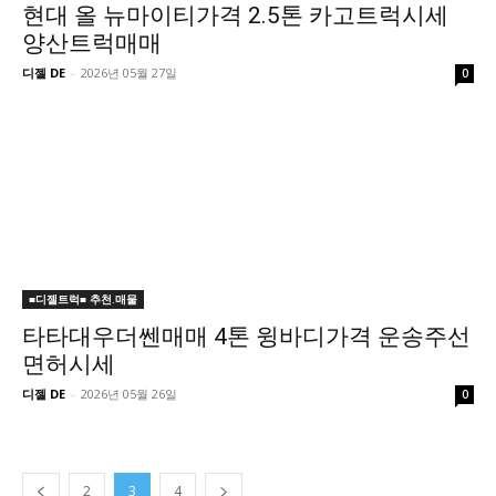
현대 올 뉴마이티가격 2.5톤 카고트럭시세
양산트럭매매
디젤 DE
-
2026년 05월 27일
0
■디젤트럭■ 추천.매물
타타대우더쎈매매 4톤 윙바디가격 운송주선
면허시세
디젤 DE
-
2026년 05월 26일
0
2
3
4