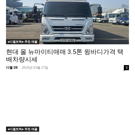
■디젤트럭■ 추천.매물
현대 올 뉴마이티매매 3.5톤 윙바디가격 택
배차량시세
디젤 DE
-
2026년 05월 27일
0
■디젤트럭■ 추천.매물