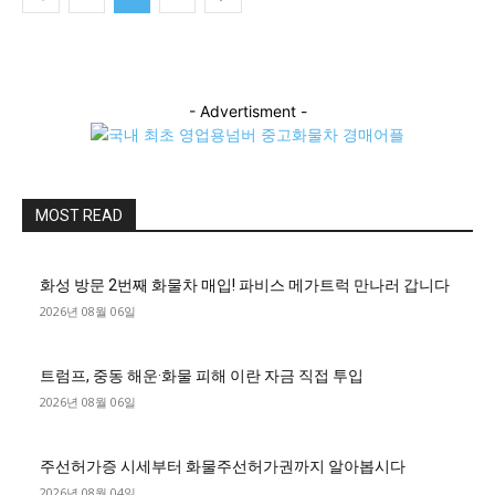
- Advertisment -
MOST READ
화성 방문 2번째 화물차 매입! 파비스 메가트럭 만나러 갑니다
2026년 08월 06일
트럼프, 중동 해운·화물 피해 이란 자금 직접 투입
2026년 08월 06일
주선허가증 시세부터 화물주선허가권까지 알아봅시다
2026년 08월 04일