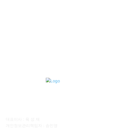
■중고트럭매매 ■중고화물차매매 ■영업용번호판시세 ■중고트럭가
격 ■소식 제공 알뜰정보
149
■디젤트럭■ 허가.진행
128
■디젤트럭■ 계약.상담
126
■디젤트럭■ 운송.정보
121
■디젤트럭■ 매매.매입
69
회사소개
대표이사 : 육 성 재
개인정보관리책임자 : 송민영