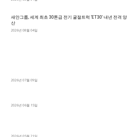
새안그룹, 세계 최초 30톤급 전기 굴절트럭 ‘ET30’ 내년 전격 양
산
2026년 08월 04일
■디젤트럭■ 허가.진행
파주시 1.2톤 카고트럭 용달넘버 구매 완료! 접수까지 신속하게
진행
2026년 07월 09일
용인 고객님 1.2톤 냉동탑차 영업용번호판 계약 완료
2026년 06월 15일
[김해트럭매매] 3.5톤 윙바디에 개별화물넘버 달고 월 고정 지입
료 탈출한 후기
2026년 05월 21일