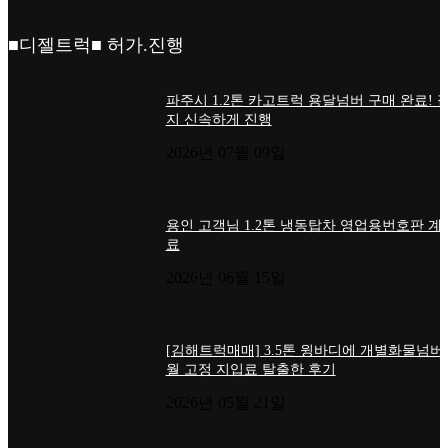
■디젤트럭■ 허가.진행
파주시 1.2톤 카고트럭 용달넘버 구매 완료! 
지 신속하게 진행
2026년 07월 09일
용인 고객님 1.2톤 냉동탑차 영업용번호판 계
료
2026년 06월 15일
[김해트럭매매] 3.5톤 윙바디에 개별화물넘버
월 고정 지입료 탈출한 후기
2026년 05월 21일