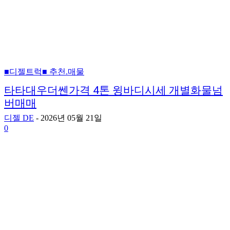
■디젤트럭■ 추천.매물
타타대우더쎈가격 4톤 윙바디시세 개별화물넘
버매매
디젤 DE
-
2026년 05월 21일
0