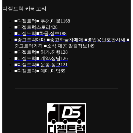
디젤트럭 카테고리
■디젤트럭■ 추천.매물
1168
■디젤트럭스토리
428
■디젤트럭■화물.정보
188
■중고트럭매매 ■중고화물차매매 ■영업용번호판시세 ■
중고트럭가격 ■소식 제공 알뜰정보
149
■디젤트럭■ 허가.진행
128
■디젤트럭■ 계약.상담
126
■디젤트럭■ 운송.정보
121
■디젤트럭■ 매매.매입
69