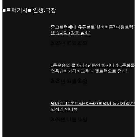
■트럭기사■ 인생.극장
중고트럭매매 유튜브로 실버버튼? 디젤트럭이
냈습니다 (감동 실화)
2025년 05월 23일
1톤운송업 콜바리 4년동안 하시다가 1톤화물
업용넘버가격비교후 디젤트럭으로 정리!
2025년 01월 03일
윙바디 3.5톤트럭+화물개별넘버 동시계약손님
입정리 인터뷰
2024년 11월 18일