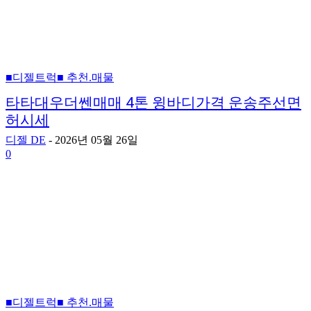
■디젤트럭■ 추천.매물
타타대우더쎈매매 4톤 윙바디가격 운송주선면
허시세
디젤 DE
-
2026년 05월 26일
0
■디젤트럭■ 추천.매물