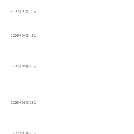
진행
2026년 07월 09일
용인 고객님 1.2톤 냉동탑차 영업용번호판 계약 완료
2026년 06월 15일
[김해트럭매매] 3.5톤 윙바디에 개별화물넘버 달고 월 고정 지입
료 탈출한 후기
2026년 05월 21일
■트럭기사■ 인생.극장
중고트럭매매 유튜브로 실버버튼? 디젤트럭이 해냈습니다 (감동
실화)
2025년 05월 23일
1톤운송업 콜바리 4년동안 하시다가 1톤화물차+영업용넘버가
격비교후 디젤트럭으로 정리!
2025년 01월 03일