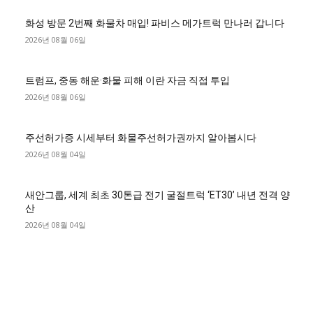
화성 방문 2번째 화물차 매입! 파비스 메가트럭 만나러 갑니다
2026년 08월 06일
트럼프, 중동 해운·화물 피해 이란 자금 직접 투입
2026년 08월 06일
주선허가증 시세부터 화물주선허가권까지 알아봅시다
2026년 08월 04일
새안그룹, 세계 최초 30톤급 전기 굴절트럭 ‘ET30’ 내년 전격 양
산
2026년 08월 04일
■디젤트럭■ 허가.진행
파주시 1.2톤 카고트럭 용달넘버 구매 완료! 접수까지 신속하게