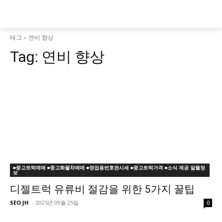
태그
연비 향상
Tag:
연비 향상
■중고트럭매매 ■중고화물차매매 ■영업용번호판시세 ■중고트럭가격 ■소식 제공 알뜰정
보
디젤트럭 유류비 절감을 위한 5가지 꿀팁
SEO JH
-
2025년 09월 25일
0