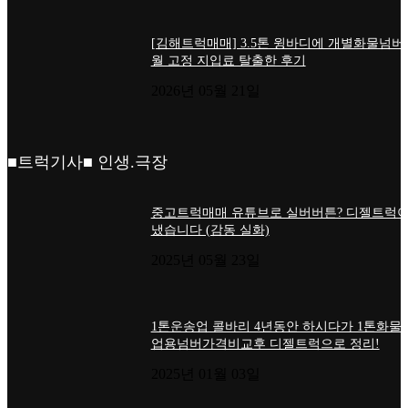
[김해트럭매매] 3.5톤 윙바디에 개별화물넘버
월 고정 지입료 탈출한 후기
2026년 05월 21일
■트럭기사■ 인생.극장
중고트럭매매 유튜브로 실버버튼? 디젤트럭이
냈습니다 (감동 실화)
2025년 05월 23일
1톤운송업 콜바리 4년동안 하시다가 1톤화물
업용넘버가격비교후 디젤트럭으로 정리!
2025년 01월 03일