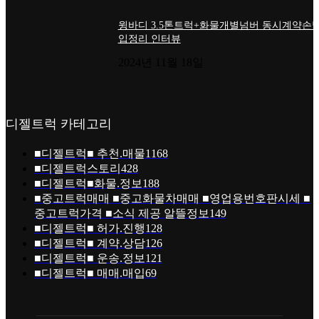
윙바디 3.5톤트럭+화물개별넘버 동시계약손님
입정리 인터뷰
2024년 11월 18일
디젤트럭 카테고리
■디젤트럭■ 추천.매물
1168
■디젤트럭스토리
428
■디젤트럭■화물.정보
188
■중고트럭매매 ■중고화물차매매 ■영업용번호판시세 ■
중고트럭가격 ■소식 제공 알뜰정보
149
■디젤트럭■ 허가.진행
128
■디젤트럭■ 계약.상담
126
■디젤트럭■ 운송.정보
121
■디젤트럭■ 매매.매입
69