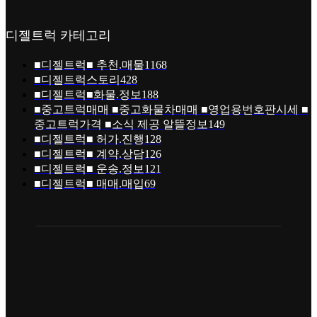
디젤트럭 카테고리
■디젤트럭■ 추천.매물
1168
■디젤트럭스토리
428
■디젤트럭■화물.정보
188
■중고트럭매매 ■중고화물차매매 ■영업용번호판시세 ■
중고트럭가격 ■소식 제공 알뜰정보
149
■디젤트럭■ 허가.진행
128
■디젤트럭■ 계약.상담
126
■디젤트럭■ 운송.정보
121
■디젤트럭■ 매매.매입
69