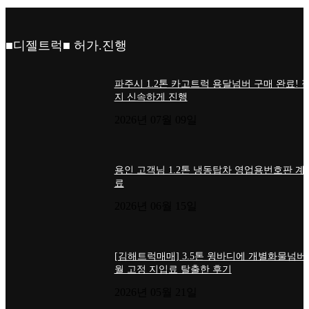
■디젤트럭■ 허가.진행
파주시 1.2톤 카고트럭 용달넘버 구매 완료! 
지 신속하게 진행
2026년 07월 09일
용인 고객님 1.2톤 냉동탑차 영업용번호판 계
료
2026년 06월 15일
[김해트럭매매] 3.5톤 윙바디에 개별화물넘버
월 고정 지입료 탈출한 후기
2026년 05월 21일