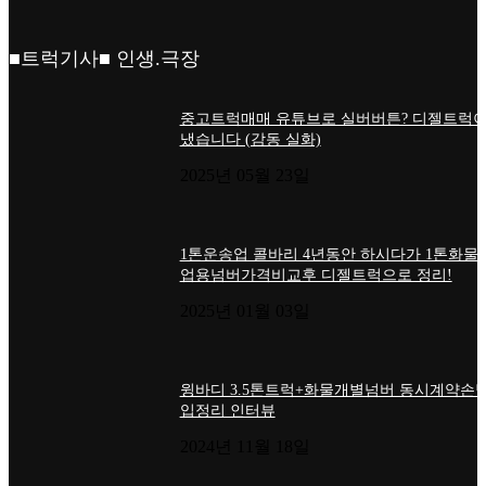
■트럭기사■ 인생.극장
중고트럭매매 유튜브로 실버버튼? 디젤트럭이
냈습니다 (감동 실화)
2025년 05월 23일
1톤운송업 콜바리 4년동안 하시다가 1톤화물
업용넘버가격비교후 디젤트럭으로 정리!
2025년 01월 03일
윙바디 3.5톤트럭+화물개별넘버 동시계약손님
입정리 인터뷰
2024년 11월 18일