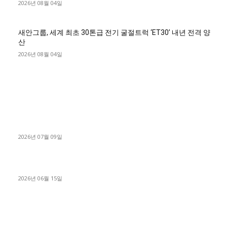
2026년 08월 04일
새안그룹, 세계 최초 30톤급 전기 굴절트럭 ‘ET30’ 내년 전격 양
산
2026년 08월 04일
■디젤트럭■ 허가.진행
파주시 1.2톤 카고트럭 용달넘버 구매 완료! 접수까지 신속하게
진행
2026년 07월 09일
용인 고객님 1.2톤 냉동탑차 영업용번호판 계약 완료
2026년 06월 15일
[김해트럭매매] 3.5톤 윙바디에 개별화물넘버 달고 월 고정 지입
료 탈출한 후기