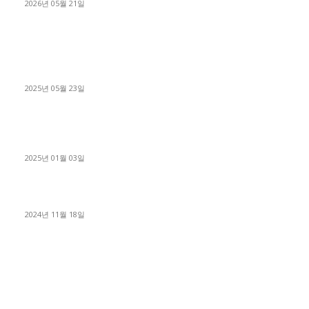
2026년 05월 21일
■트럭기사■ 인생.극장
중고트럭매매 유튜브로 실버버튼? 디젤트럭이 해냈습니다 (감동
실화)
2025년 05월 23일
1톤운송업 콜바리 4년동안 하시다가 1톤화물차+영업용넘버가
격비교후 디젤트럭으로 정리!
2025년 01월 03일
윙바디 3.5톤트럭+화물개별넘버 동시계약손님, 지입정리 인터뷰
2024년 11월 18일
디젤트럭 카테고리
■디젤트럭■ 추천.매물
1168
■디젤트럭스토리
428
■디젤트럭■화물.정보
188