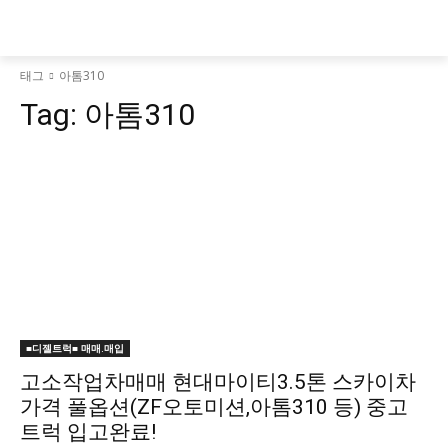
태그
아톰310
Tag:
아톰310
■디젤트럭■ 매매.매입
고소작업차매매 현대마이티3.5톤 스카이차
가격 풀옵션(ZF오토미션,아톰310 등) 중고
트럭 입고완료!