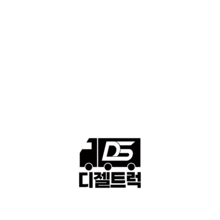
■중고트럭매매 ■중고화물차매매 ■영업용번호판시세 ■중고트럭가
격 ■소식 제공 알뜰정보
149
■디젤트럭■ 허가.진행
128
■디젤트럭■ 계약.상담
126
■디젤트럭■ 운송.정보
121
■디젤트럭■ 매매.매입
69