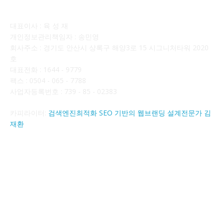
회사소개
대표이사 : 육 성 재
개인정보관리책임자 : 송민영
회사주소 : 경기도 안산시 상록구 해양3로 15 시그니처타워 2020
호
대표전화 : 1644 - 9779
팩스 : 0504 - 065 - 7788
사업자등록번호 : 739 - 85 - 02383
카피라이터:
검색엔진최적화 SEO 기반의 웹브랜딩 설계전문가 김
재환
FOLLOW US