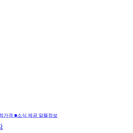
럭가격 ■소식 제공 알뜰정보
자