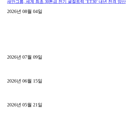
새안그룹, 세계 최초 30톤급 전기 굴절트럭 ‘ET30’ 내년 전격 양산
2026년 08월 04일
■디젤트럭■ 허가.진행
파주시 1.2톤 카고트럭 용달넘버 구매 완료! 접수까지 신속하게 진행
2026년 07월 09일
용인 고객님 1.2톤 냉동탑차 영업용번호판 계약 완료
2026년 06월 15일
[김해트럭매매] 3.5톤 윙바디에 개별화물넘버 달고 월 고정 지입료 
2026년 05월 21일
■트럭기사■ 인생.극장
중고트럭매매 유튜브로 실버버튼? 디젤트럭이 해냈습니다 (감동 실화