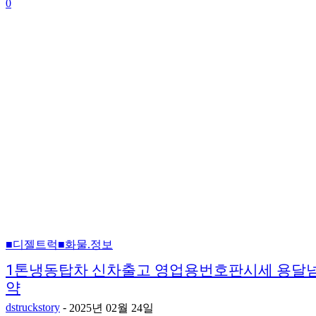
0
■디젤트럭■화물.정보
1톤냉동탑차 신차출고 영업용번호판시세 용달넘
약
dstruckstory
-
2025년 02월 24일