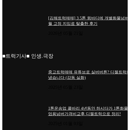
[김해트럭매매] 3.5톤 윙바디에 개별화물넘버
월 고정 지입료 탈출한 후기
2026년 05월 21일
■트럭기사■ 인생.극장
중고트럭매매 유튜브로 실버버튼? 디젤트럭이
냈습니다 (감동 실화)
2025년 05월 23일
1톤운송업 콜바리 4년동안 하시다가 1톤화물
업용넘버가격비교후 디젤트럭으로 정리!
2025년 01월 03일