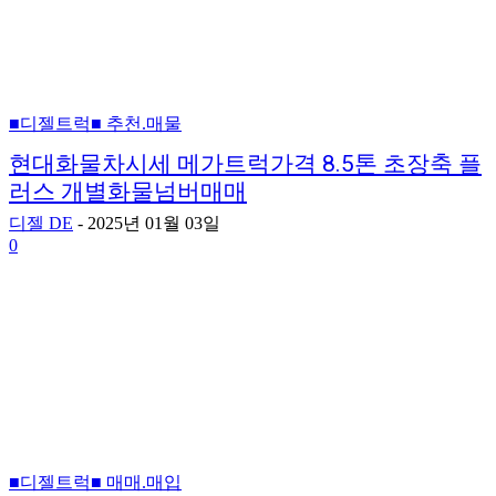
■디젤트럭■ 추천.매물
현대화물차시세 메가트럭가격 8.5톤 초장축 플
러스 개별화물넘버매매
디젤 DE
-
2025년 01월 03일
0
■디젤트럭■ 매매.매입