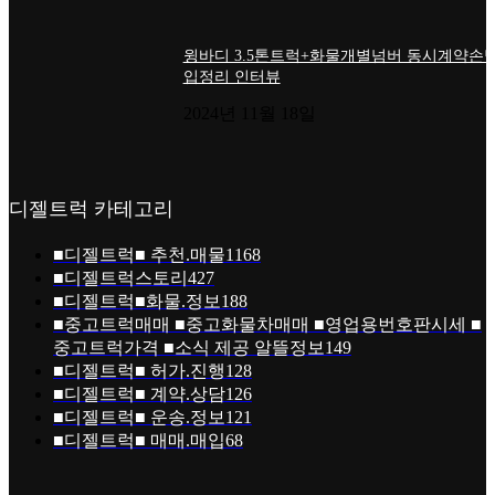
윙바디 3.5톤트럭+화물개별넘버 동시계약손님
입정리 인터뷰
2024년 11월 18일
디젤트럭 카테고리
■디젤트럭■ 추천.매물
1168
■디젤트럭스토리
427
■디젤트럭■화물.정보
188
■중고트럭매매 ■중고화물차매매 ■영업용번호판시세 ■
중고트럭가격 ■소식 제공 알뜰정보
149
■디젤트럭■ 허가.진행
128
■디젤트럭■ 계약.상담
126
■디젤트럭■ 운송.정보
121
■디젤트럭■ 매매.매입
68