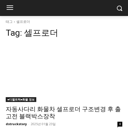
태그
셀프로더
Tag:
셀프로더
■디젤트럭■화물.정보
자동사다리 화물차 셀프로더 구조변경 후 출
고전 블랙박스장착
dstruckstory
-
2025년 01월 23일
0