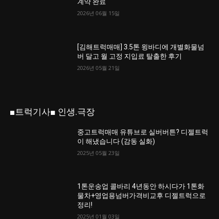
계약 완료
2026년 06월 15일
[김해트럭매매] 3.5톤 윙바디에 개별화물넘
버 달고 월 고정 지입료 탈출한 후기
2026년 05월 21일
■트럭기사■ 인생.극장
중고트럭매매 유튜브로 실버버튼? 디젤트럭
이 해냈습니다 (감동 실화)
2025년 05월 23일
1톤운송업 콜바리 4년동안 하시다가 1톤화
물차+영업용넘버가격비교후 디젤트럭으로
정리!
2025년 01월 03일