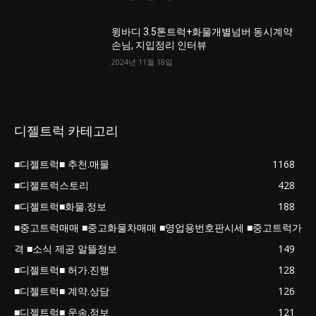
윙바디 3.5톤트럭+화물개별넘버 동시계약
손님, 지입정리 인터뷰
2024년 11월 18일
디젤트럭 카테고리
■디젤트럭■ 추천.매물
1168
■디젤트럭스토리
428
■디젤트럭■화물.정보
188
■중고트럭매매 ■중고화물차매매 ■영업용번호판시세 ■중고트럭가
격 ■소식 제공 알뜰정보
149
■디젤트럭■ 허가.진행
128
■디젤트럭■ 계약.상담
126
■디젤트럭■ 운송.정보
121