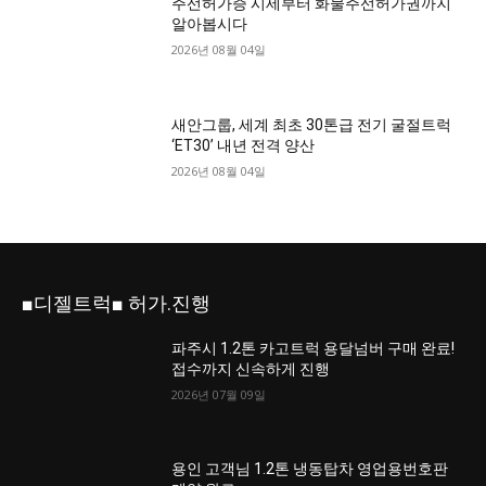
주선허가증 시세부터 화물주선허가권까지
알아봅시다
2026년 08월 04일
새안그룹, 세계 최초 30톤급 전기 굴절트럭
‘ET30’ 내년 전격 양산
2026년 08월 04일
■디젤트럭■ 허가.진행
파주시 1.2톤 카고트럭 용달넘버 구매 완료!
접수까지 신속하게 진행
2026년 07월 09일
용인 고객님 1.2톤 냉동탑차 영업용번호판