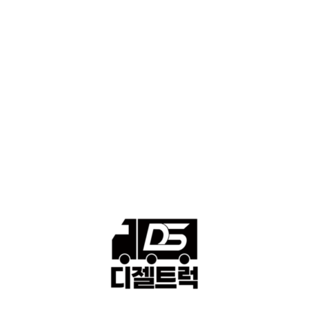
■디젤트럭스토리
428
■디젤트럭■화물.정보
188
■중고트럭매매 ■중고화물차매매 ■영업용번호판시세 ■중고트럭가
격 ■소식 제공 알뜰정보
149
■디젤트럭■ 허가.진행
128
■디젤트럭■ 계약.상담
126
■디젤트럭■ 운송.정보
121
■디젤트럭■ 매매.매입
69