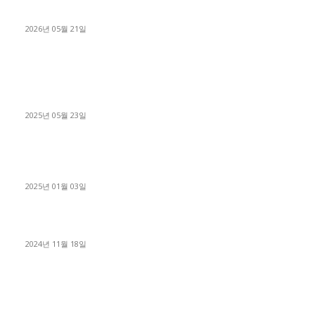
료 탈출한 후기
2026년 05월 21일
■트럭기사■ 인생.극장
중고트럭매매 유튜브로 실버버튼? 디젤트럭이 해냈습니다 (감동
실화)
2025년 05월 23일
1톤운송업 콜바리 4년동안 하시다가 1톤화물차+영업용넘버가
격비교후 디젤트럭으로 정리!
2025년 01월 03일
윙바디 3.5톤트럭+화물개별넘버 동시계약손님, 지입정리 인터뷰
2024년 11월 18일
디젤트럭 카테고리
■디젤트럭■ 추천.매물
1168