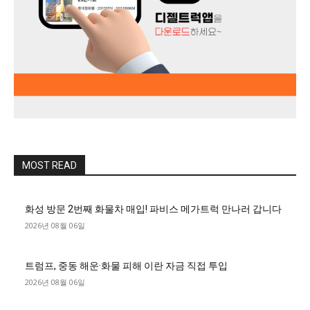
MOST READ
화성 방문 2번째 화물차 매입! 파비스 메가트럭 만나러 갑니다
2026년 08월 06일
트럼프, 중동 해운·화물 피해 이란 자금 직접 투입
2026년 08월 06일