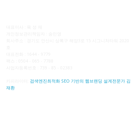
회사소개
대표이사 : 육 성 재
개인정보관리책임자 : 송민영
회사주소 : 경기도 안산시 상록구 해양3로 15 시그니처타워 2020
호
대표전화 : 1644 - 9779
팩스 : 0504 - 065 - 7788
사업자등록번호 : 739 - 85 - 02383
카피라이터:
검색엔진최적화 SEO 기반의 웹브랜딩 설계전문가 김
재환
FOLLOW US