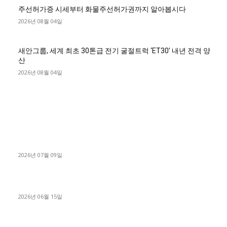
주선허가증 시세부터 화물주선허가권까지 알아봅시다
2026년 08월 04일
새안그룹, 세계 최초 30톤급 전기 굴절트럭 ‘ET30’ 내년 전격 양
산
2026년 08월 04일
■디젤트럭■ 허가.진행
파주시 1.2톤 카고트럭 용달넘버 구매 완료! 접수까지 신속하게
진행
2026년 07월 09일
용인 고객님 1.2톤 냉동탑차 영업용번호판 계약 완료
2026년 06월 15일
[김해트럭매매] 3.5톤 윙바디에 개별화물넘버 달고 월 고정 지입