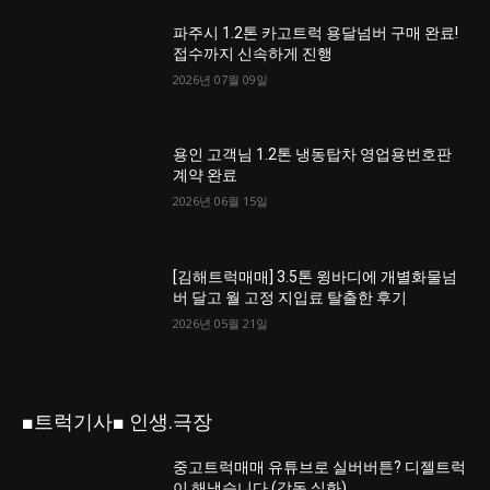
파주시 1.2톤 카고트럭 용달넘버 구매 완료!
접수까지 신속하게 진행
2026년 07월 09일
용인 고객님 1.2톤 냉동탑차 영업용번호판
계약 완료
2026년 06월 15일
[김해트럭매매] 3.5톤 윙바디에 개별화물넘
버 달고 월 고정 지입료 탈출한 후기
2026년 05월 21일
■트럭기사■ 인생.극장
중고트럭매매 유튜브로 실버버튼? 디젤트럭
이 해냈습니다 (감동 실화)