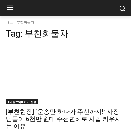
태그
부천화물차
Tag:
부천화물차
■디젤트럭■ 허가.진행
[부천현장] “운송만 하다가 주선까지!” 사장
님들이 6천만 원대 주선면허로 사업 키우시
는 이유