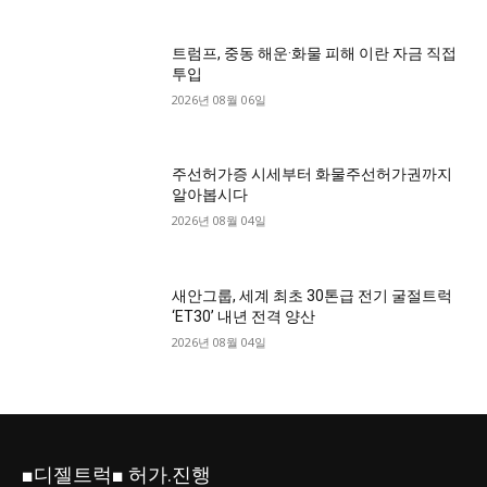
트럼프, 중동 해운·화물 피해 이란 자금 직접
투입
2026년 08월 06일
주선허가증 시세부터 화물주선허가권까지
알아봅시다
2026년 08월 04일
새안그룹, 세계 최초 30톤급 전기 굴절트럭
‘ET30’ 내년 전격 양산
2026년 08월 04일
■디젤트럭■ 허가.진행