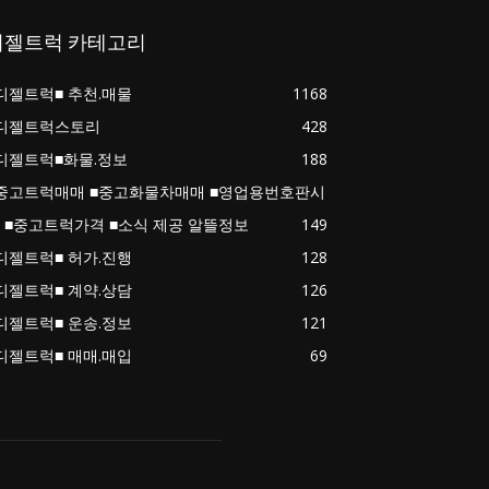
디젤트럭 카테고리
디젤트럭■ 추천.매물
1168
디젤트럭스토리
428
디젤트럭■화물.정보
188
중고트럭매매 ■중고화물차매매 ■영업용번호판시
 ■중고트럭가격 ■소식 제공 알뜰정보
149
디젤트럭■ 허가.진행
128
디젤트럭■ 계약.상담
126
디젤트럭■ 운송.정보
121
디젤트럭■ 매매.매입
69