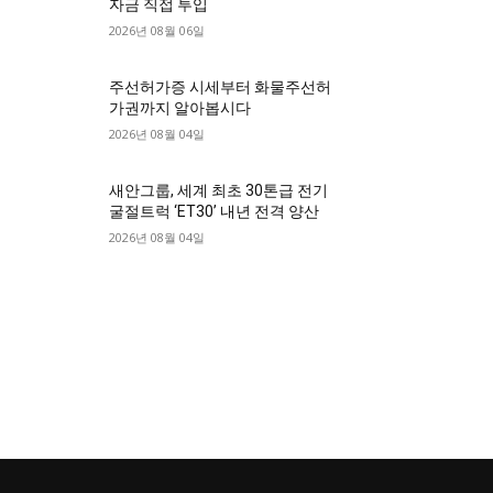
자금 직접 투입
2026년 08월 06일
주선허가증 시세부터 화물주선허
가권까지 알아봅시다
2026년 08월 04일
새안그룹, 세계 최초 30톤급 전기
굴절트럭 ‘ET30’ 내년 전격 양산
2026년 08월 04일