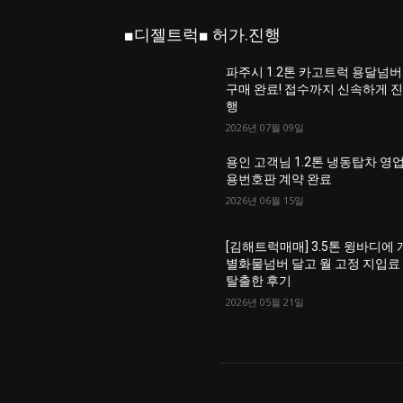
■디젤트럭■ 허가.진행
파주시 1.2톤 카고트럭 용달넘버
구매 완료! 접수까지 신속하게 
행
2026년 07월 09일
용인 고객님 1.2톤 냉동탑차 영
용번호판 계약 완료
2026년 06월 15일
[김해트럭매매] 3.5톤 윙바디에 
별화물넘버 달고 월 고정 지입료
탈출한 후기
2026년 05월 21일