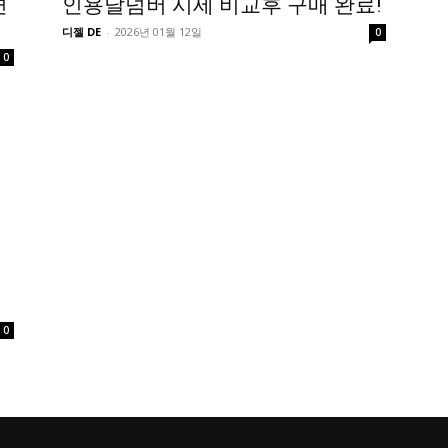
면
인용달넘버 시세 비교후 구매 완료!
디젤 DE
-
2026년 01월 12일
0
0
프
0