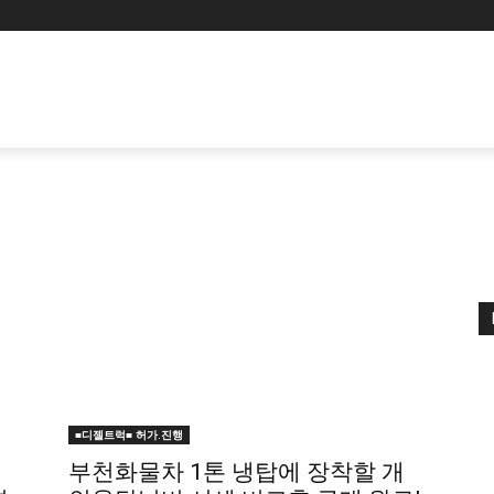
■디젤트럭■ 허가.진행
부천화물차 1톤 냉탑에 장착할 개