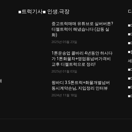
■트럭기사■ 인생.극장
중고트럭매매 유튜브로 실버버튼?
■
진
디젤트럭이 해냈습니다 (감동 실
■
화)
2025년 05월 23일
■
■
업
1톤운송업 콜바리 4년동안 하시다
가 1톤화물차+영업용넘버가격비
세
교후 디젤트럭으로 정리!
■
2025년 01월 03일
■
개
윙바디 3.5톤트럭+화물개별넘버
■
동시계약손님, 지입정리 인터뷰
2024년 11월 18일
■