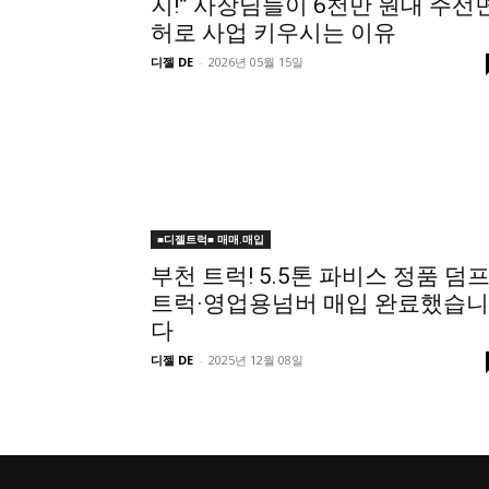
지!” 사장님들이 6천만 원대 주선
허로 사업 키우시는 이유
디젤 DE
-
2026년 05월 15일
■디젤트럭■ 매매.매입
부천 트럭! 5.5톤 파비스 정품 덤
트럭·영업용넘버 매입 완료했습니
다
디젤 DE
-
2025년 12월 08일