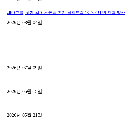
새안그룹, 세계 최초 30톤급 전기 굴절트럭 ‘ET30’ 내년 전격 양산
2026년 08월 04일
■디젤트럭■ 허가.진행
파주시 1.2톤 카고트럭 용달넘버 구매 완료! 접수까지 신속하게 진행
2026년 07월 09일
용인 고객님 1.2톤 냉동탑차 영업용번호판 계약 완료
2026년 06월 15일
[김해트럭매매] 3.5톤 윙바디에 개별화물넘버 달고 월 고정 지입료 
2026년 05월 21일
■트럭기사■ 인생.극장