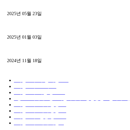
중고트럭매매 유튜브로 실버버튼? 디젤트럭이 해냈습니다 (감동 실화
2025년 05월 23일
1톤운송업 콜바리 4년동안 하시다가 1톤화물차+영업용넘버가격비교
2025년 01월 03일
윙바디 3.5톤트럭+화물개별넘버 동시계약손님, 지입정리 인터뷰
2024년 11월 18일
디젤트럭 카테고리
■디젤트럭■ 추천.매물
1168
■디젤트럭스토리
428
■디젤트럭■화물.정보
188
■중고트럭매매 ■중고화물차매매 ■영업용번호판시세 ■중
■디젤트럭■ 허가.진행
128
■디젤트럭■ 계약.상담
126
■디젤트럭■ 운송.정보
121
■디젤트럭■ 매매.매입
69