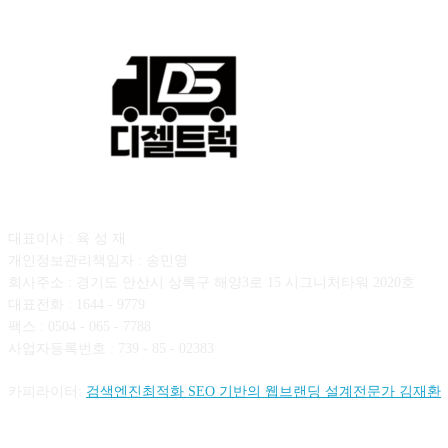
회사소개
대표이사 : 육 성 재
개인정보관리책임자 : 송민영
회사주소 : 경기도 안산시 상록구 해양3로 15 시그니처타워 2020호
대표전화 : 1644 - 9779
팩스 : 0504 - 065 - 7788
사업자등록번호 : 739 - 85 - 02383
카피라이터:
검색엔진최적화 SEO 기반의 웹브랜딩 설계전문가 김재환
FOLLOW US