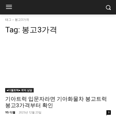
태그
봉고3가격
Tag:
봉고3가격
■디젤트럭■ 계약.상담
기아트럭 입문자라면 기아화물차 봉고트럭
봉고3가격부터 확인
YS 디젤
-
2025년 12월 23일
0