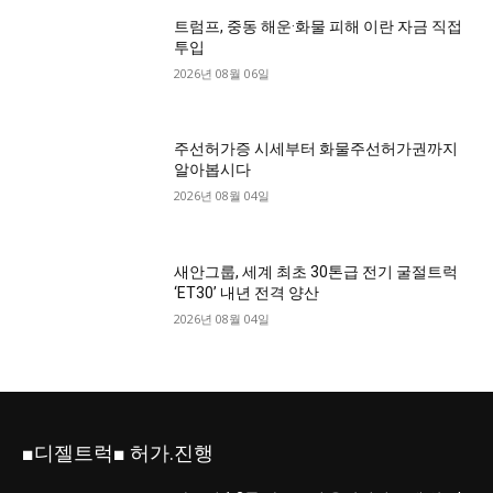
트럼프, 중동 해운·화물 피해 이란 자금 직접
투입
2026년 08월 06일
주선허가증 시세부터 화물주선허가권까지
알아봅시다
2026년 08월 04일
새안그룹, 세계 최초 30톤급 전기 굴절트럭
‘ET30’ 내년 전격 양산
2026년 08월 04일
■디젤트럭■ 허가.진행