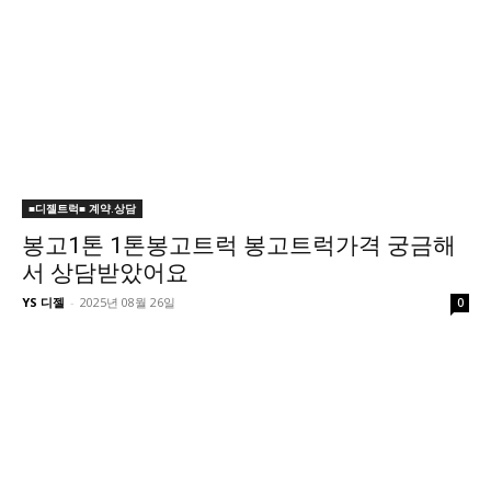
■디젤트럭■ 계약.상담
봉고1톤 1톤봉고트럭 봉고트럭가격 궁금해
서 상담받았어요
YS 디젤
-
2025년 08월 26일
0