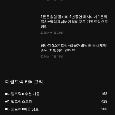
1톤운송업 콜바리 4년동안 하시다가 1톤화
물차+영업용넘버가격비교후 디젤트럭으로
정리!
2025년 01월 03일
윙바디 3.5톤트럭+화물개별넘버 동시계약
손님, 지입정리 인터뷰
2024년 11월 18일
디젤트럭 카테고리
■디젤트럭■ 추천.매물
1168
■디젤트럭스토리
428
■디젤트럭■화물.정보
188