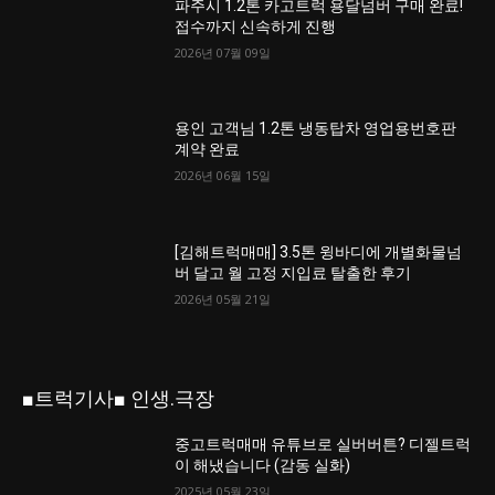
파주시 1.2톤 카고트럭 용달넘버 구매 완료!
접수까지 신속하게 진행
2026년 07월 09일
용인 고객님 1.2톤 냉동탑차 영업용번호판
계약 완료
2026년 06월 15일
[김해트럭매매] 3.5톤 윙바디에 개별화물넘
버 달고 월 고정 지입료 탈출한 후기
2026년 05월 21일
■트럭기사■ 인생.극장
중고트럭매매 유튜브로 실버버튼? 디젤트럭
이 해냈습니다 (감동 실화)
2025년 05월 23일