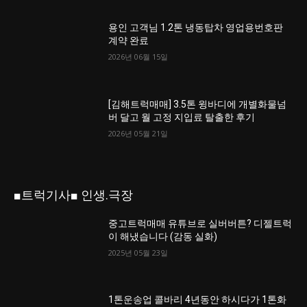
용인 고객님 1.2톤 냉동탑차 영업용번호판
계약 완료
2026년 06월 15일
[김해트럭매매] 3.5톤 윙바디에 개별화물넘
버 달고 월 고정 지입료 탈출한 후기
2026년 05월 21일
■트럭기사■ 인생.극장
중고트럭매매 유튜브로 실버버튼? 디젤트럭
이 해냈습니다 (감동 실화)
2025년 05월 23일
1톤운송업 콜바리 4년동안 하시다가 1톤화