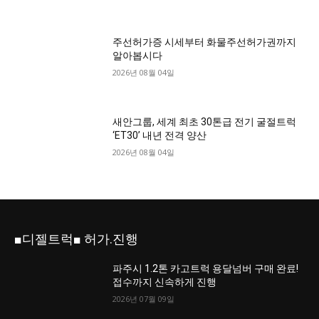
주선허가증 시세부터 화물주선허가권까지
알아봅시다
2026년 08월 04일
새안그룹, 세계 최초 30톤급 전기 굴절트럭
‘ET30’ 내년 전격 양산
2026년 08월 04일
■디젤트럭■ 허가.진행
파주시 1.2톤 카고트럭 용달넘버 구매 완료!
접수까지 신속하게 진행
2026년 07월 09일