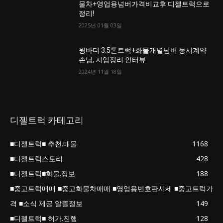
물차+영업용넘버가격비교후 디젤트럭으로
정리!
2025년 01월 03일
윙바디 3.5톤트럭+화물개별넘버 동시계약
손님, 지입정리 인터뷰
2024년 11월 18일
디젤트럭 카테고리
■디젤트럭■ 추천.매물
1168
■디젤트럭스토리
428
■디젤트럭■화물.정보
188
■중고트럭매매 ■중고화물차매매 ■영업용번호판시세 ■중고트럭가
격 ■소식 제공 알뜰정보
149
■디젤트럭■ 허가.진행
128