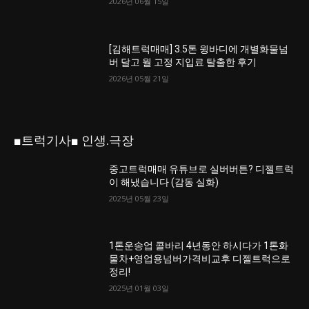
2026년 06월 15일
[김해트럭매매] 3.5톤 윙바디에 개별화물넘
버 달고 월 고정 지입료 탈출한 후기
2026년 05월 21일
■트럭기사■ 인생.극장
중고트럭매매 유튜브로 실버버튼? 디젤트럭
이 해냈습니다 (감동 실화)
2025년 05월 23일
1톤운송업 콜바리 4년동안 하시다가 1톤화
물차+영업용넘버가격비교후 디젤트럭으로
정리!
2025년 01월 03일