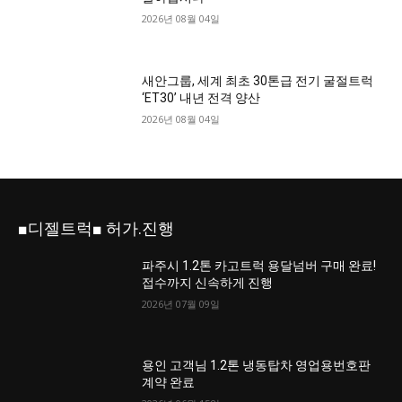
2026년 08월 04일
새안그룹, 세계 최초 30톤급 전기 굴절트럭
‘ET30’ 내년 전격 양산
2026년 08월 04일
■디젤트럭■ 허가.진행
파주시 1.2톤 카고트럭 용달넘버 구매 완료!
접수까지 신속하게 진행
2026년 07월 09일
용인 고객님 1.2톤 냉동탑차 영업용번호판
계약 완료