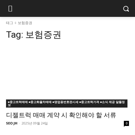
태그
보험증권
Tag:
보험증권
■중고트럭매매 ■중고화물차매매 ■영업용번호판시세 ■중고트럭가격 ■소식 제공 알뜰정
보
디젤트럭 매매 계약 시 확인해야 할 서류
SEO JH
-
2025년 09월 24일
0