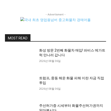
- Advertisment -
MOST READ
화성 방문 2번째 화물차 매입! 파비스 메가트
럭 만나러 갑니다
2026년 08월 06일
트럼프, 중동 해운·화물 피해 이란 자금 직접
투입
2026년 08월 06일
주선허가증 시세부터 화물주선허가권까지
알아봅시다