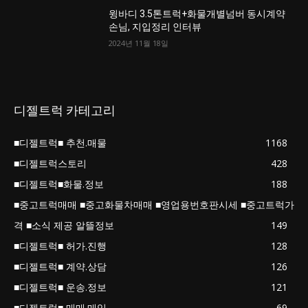
윙바디 3.5톤트럭+화물개별넘버 동시계약
손님, 지입정리 인터뷰
2024년 11월 18일
디젤트럭 카테고리
■디젤트럭■ 추천.매물
1168
■디젤트럭스토리
428
■디젤트럭■화물.정보
188
■중고트럭매매 ■중고화물차매매 ■영업용번호판시세 ■중고트럭가
격 ■소식 제공 알뜰정보
149
■디젤트럭■ 허가.진행
128
■디젤트럭■ 계약.상담
126
■디젤트럭■ 운송.정보
121
■디젤트럭■ 매매.매입
69