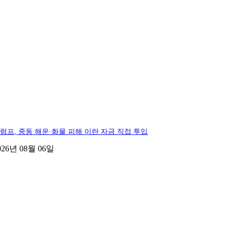
럼프, 중동 해운·화물 피해 이란 자금 직접 투입
026년 08월 06일