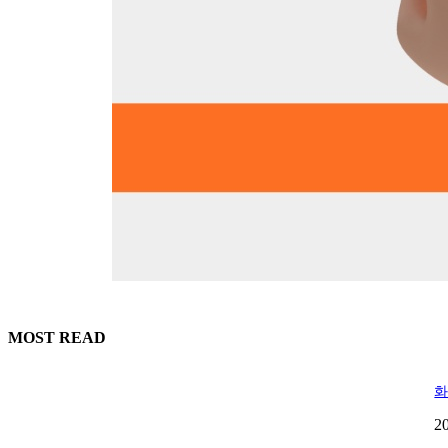
MOST READ
화
2