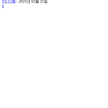
YS 디젤
-
2025년 02월 21일
0