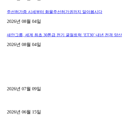
주선허가증 시세부터 화물주선허가권까지 알아봅시다
2026년 08월 04일
새안그룹, 세계 최초 30톤급 전기 굴절트럭 ‘ET30’ 내년 전격 양산
2026년 08월 04일
■디젤트럭■ 허가.진행
파주시 1.2톤 카고트럭 용달넘버 구매 완료! 접수까지 신속하게 진행
2026년 07월 09일
용인 고객님 1.2톤 냉동탑차 영업용번호판 계약 완료
2026년 06월 15일
[김해트럭매매] 3.5톤 윙바디에 개별화물넘버 달고 월 고정 지입료 