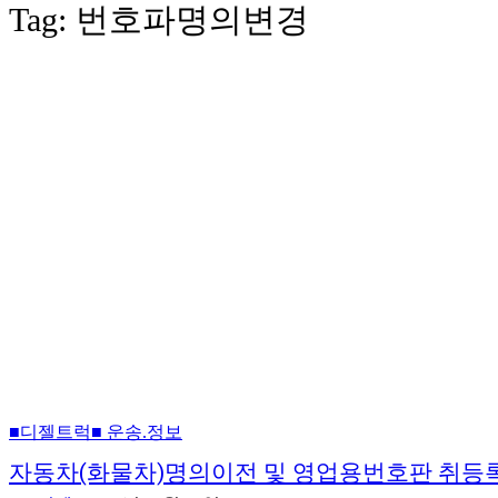
Tag:
번호파명의변경
■디젤트럭■ 운송.정보
자동차(화물차)명의이전 및 영업용번호판 취등