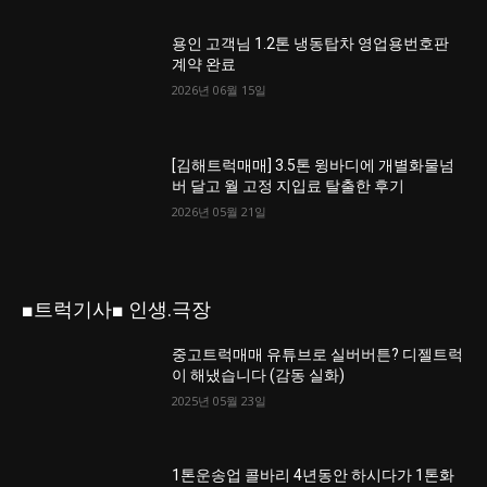
용인 고객님 1.2톤 냉동탑차 영업용번호판
계약 완료
2026년 06월 15일
[김해트럭매매] 3.5톤 윙바디에 개별화물넘
버 달고 월 고정 지입료 탈출한 후기
2026년 05월 21일
■트럭기사■ 인생.극장
중고트럭매매 유튜브로 실버버튼? 디젤트럭
이 해냈습니다 (감동 실화)
2025년 05월 23일
1톤운송업 콜바리 4년동안 하시다가 1톤화