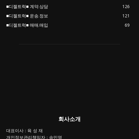
■디젤트럭■ 계약.상담
126
■디젤트럭■ 운송.정보
121
■디젤트럭■ 매매.매입
69
회사소개
대표이사 : 육 성 재
개인정보관리책임자 : 송민영