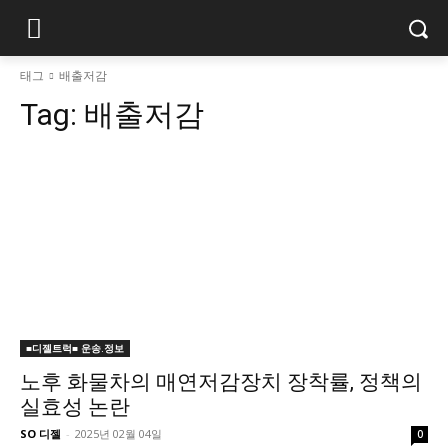
태그
배출저감
Tag:
배출저감
■디젤트럭■ 운송.정보
노후 화물차의 매연저감장치 장착률, 정책의
실효성 논란
SO 디젤
-
2025년 02월 04일
0