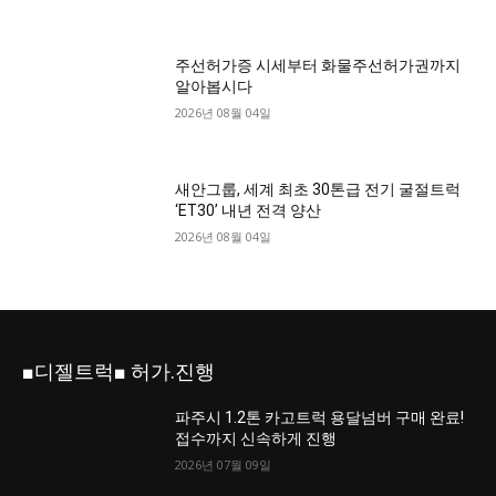
주선허가증 시세부터 화물주선허가권까지
알아봅시다
2026년 08월 04일
새안그룹, 세계 최초 30톤급 전기 굴절트럭
‘ET30’ 내년 전격 양산
2026년 08월 04일
■디젤트럭■ 허가.진행
파주시 1.2톤 카고트럭 용달넘버 구매 완료!
접수까지 신속하게 진행
2026년 07월 09일