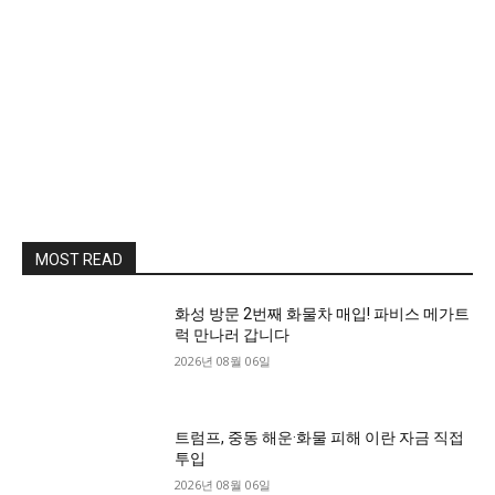
MOST READ
화성 방문 2번째 화물차 매입! 파비스 메가트
럭 만나러 갑니다
2026년 08월 06일
트럼프, 중동 해운·화물 피해 이란 자금 직접
투입
2026년 08월 06일