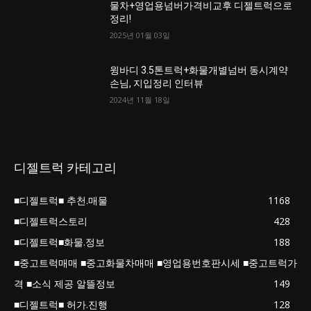
물차+영업용넘버가격비교후 디젤트럭으로
정리!
2025년 01월 03일
윙바디 3.5톤트럭+화물개별넘버 동시계약
손님, 지입정리 인터뷰
2024년 11월 18일
디젤트럭 카테고리
■디젤트럭■ 추천.매물
1168
■디젤트럭스토리
428
■디젤트럭■화물.정보
188
■중고트럭매매 ■중고화물차매매 ■영업용번호판시세 ■중고트럭가
격 ■소식 제공 알뜰정보
149
■디젤트럭■ 허가.진행
128