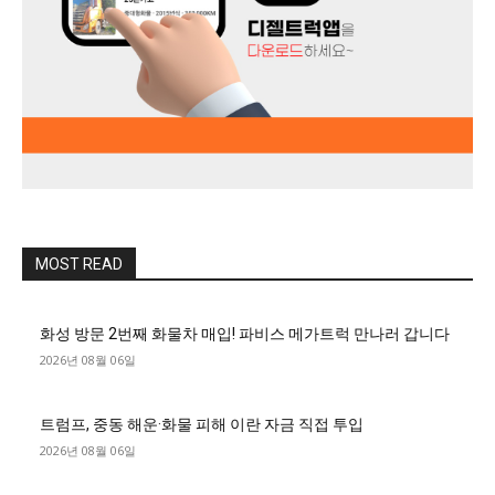
MOST READ
화성 방문 2번째 화물차 매입! 파비스 메가트럭 만나러 갑니다
2026년 08월 06일
트럼프, 중동 해운·화물 피해 이란 자금 직접 투입
2026년 08월 06일