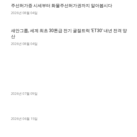
주선허가증 시세부터 화물주선허가권까지 알아봅시다
2026년 08월 04일
새안그룹, 세계 최초 30톤급 전기 굴절트럭 ‘ET30’ 내년 전격 양
산
2026년 08월 04일
■디젤트럭■ 허가.진행
파주시 1.2톤 카고트럭 용달넘버 구매 완료! 접수까지 신속하게
진행
2026년 07월 09일
용인 고객님 1.2톤 냉동탑차 영업용번호판 계약 완료
2026년 06월 15일
[김해트럭매매] 3.5톤 윙바디에 개별화물넘버 달고 월 고정 지입