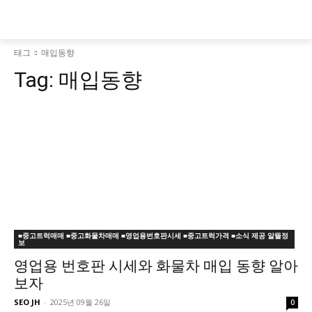
태그
매입동향
Tag:
매입동향
■중고트럭매매 ■중고화물차매매 ■영업용번호판시세 ■중고트럭가격 ■소식 제공 알뜰정
보
영업용 번호판 시세와 화물차 매입 동향 알아
보자
SEO JH
-
2025년 09월 26일
0