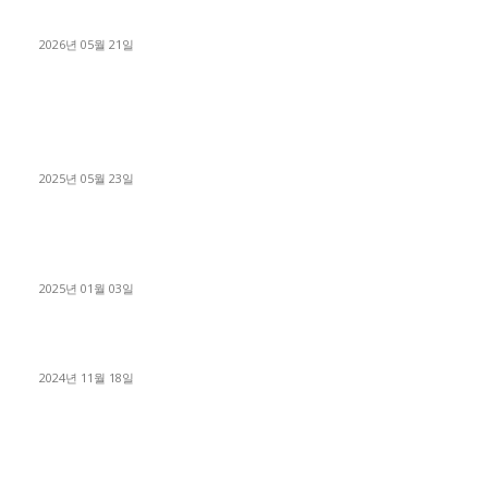
료 탈출한 후기
2026년 05월 21일
■트럭기사■ 인생.극장
중고트럭매매 유튜브로 실버버튼? 디젤트럭이 해냈습니다 (감동
실화)
2025년 05월 23일
1톤운송업 콜바리 4년동안 하시다가 1톤화물차+영업용넘버가
격비교후 디젤트럭으로 정리!
2025년 01월 03일
윙바디 3.5톤트럭+화물개별넘버 동시계약손님, 지입정리 인터뷰
2024년 11월 18일
디젤트럭 카테고리
■디젤트럭■ 추천.매물
1168