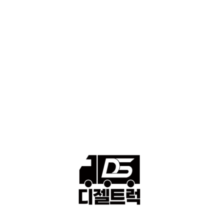
■디젤트럭스토리
428
■디젤트럭■화물.정보
188
■중고트럭매매 ■중고화물차매매 ■영업용번호판시세 ■중고트럭가
격 ■소식 제공 알뜰정보
149
■디젤트럭■ 허가.진행
128
■디젤트럭■ 계약.상담
126
■디젤트럭■ 운송.정보
121
■디젤트럭■ 매매.매입
69