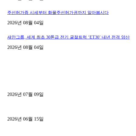
주선허가증 시세부터 화물주선허가권까지 알아봅시다
2026년 08월 04일
새안그룹, 세계 최초 30톤급 전기 굴절트럭 ‘ET30’ 내년 전격 양산
2026년 08월 04일
■디젤트럭■ 허가.진행
파주시 1.2톤 카고트럭 용달넘버 구매 완료! 접수까지 신속하게 진행
2026년 07월 09일
용인 고객님 1.2톤 냉동탑차 영업용번호판 계약 완료
2026년 06월 15일
[김해트럭매매] 3.5톤 윙바디에 개별화물넘버 달고 월 고정 지입료 