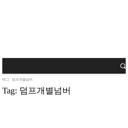
태그
덤프개별넘버
Tag:
덤프개별넘버