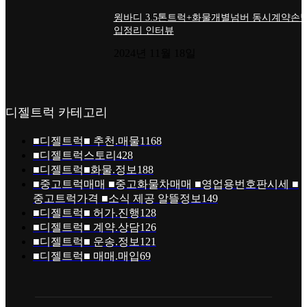
윙바디 3.5톤트럭+화물개별넘버 동시계약손님
입정리 인터뷰
2024년 11월 18일
디젤트럭 카테고리
■디젤트럭■ 추천.매물
1168
■디젤트럭스토리
428
■디젤트럭■화물.정보
188
■중고트럭매매 ■중고화물차매매 ■영업용번호판시세 ■
중고트럭가격 ■소식 제공 알뜰정보
149
■디젤트럭■ 허가.진행
128
■디젤트럭■ 계약.상담
126
■디젤트럭■ 운송.정보
121
■디젤트럭■ 매매.매입
69