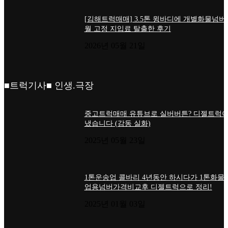
[김해트럭매매] 3.5톤 윙바디에 개별화물넘버
월 고정 지입료 탈출한 후기
2026년 05월 21일
■트럭기사■ 인생.극장
중고트럭매매 유튜브로 실버버튼? 디젤트럭이
냈습니다 (감동 실화)
2025년 05월 23일
1톤운송업 콜바리 4년동안 하시다가 1톤화물
업용넘버가격비교후 디젤트럭으로 정리!
2025년 01월 03일