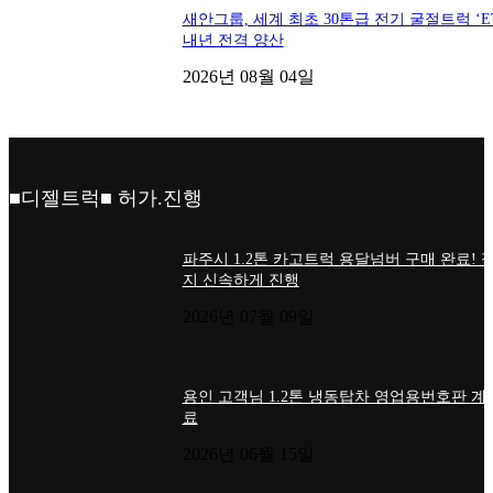
새안그룹, 세계 최초 30톤급 전기 굴절트럭 ‘ET
내년 전격 양산
2026년 08월 04일
■디젤트럭■ 허가.진행
파주시 1.2톤 카고트럭 용달넘버 구매 완료! 
지 신속하게 진행
2026년 07월 09일
용인 고객님 1.2톤 냉동탑차 영업용번호판 계
료
2026년 06월 15일