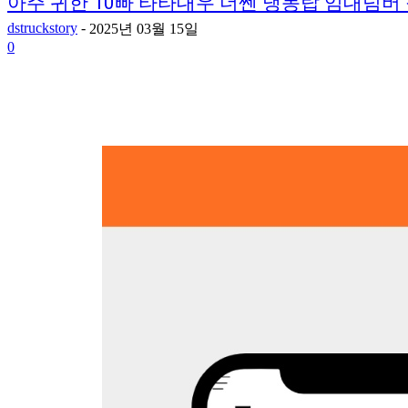
아주 귀한 10빠 타타대우 더쎈 냉동탑 임대넘버
dstruckstory
-
2025년 03월 15일
0