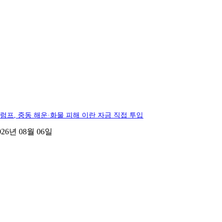
럼프, 중동 해운·화물 피해 이란 자금 직접 투입
026년 08월 06일