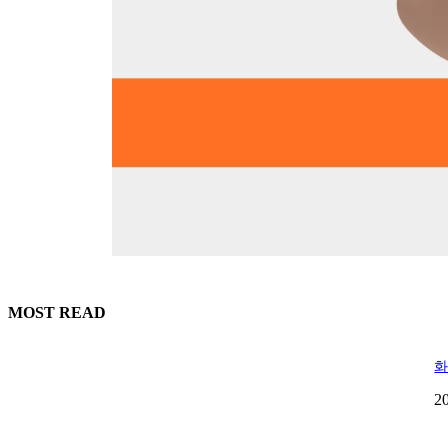
MOST READ
화
2