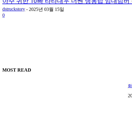
아주 귀한 10빠 타타대우 더쎈 냉동탑 임대넘버
dstruckstory
-
2025년 03월 15일
0
MOST READ
화
2