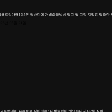
김해트럭매매] 3.5톤 윙바디에 개별화물넘버 달고 월 고정 지입료 탈출한
026년 05월 21일
고트럭매매 유튜브로 실버버튼? 디젤트럭이 해냈습니다 (감동 실화)