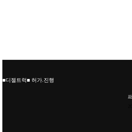
■디젤트럭■ 허가.진행
파
2