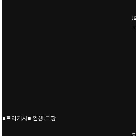
[
2
■트럭기사■ 인생.극장
중