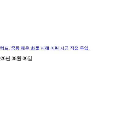
럼프, 중동 해운·화물 피해 이란 자금 직접 투입
026년 08월 06일