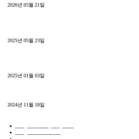
2026년 05월 21일
■트럭기사■ 인생.극장
중고트럭매매 유튜브로 실버버튼? 디젤트럭이 해냈습니다 (감동 실화
2025년 05월 23일
1톤운송업 콜바리 4년동안 하시다가 1톤화물차+영업용넘버가격비교
젤트럭으로 정리!
2025년 01월 03일
윙바디 3.5톤트럭+화물개별넘버 동시계약손님, 지입정리 인터뷰
2024년 11월 18일
디젤트럭 카테고리
■디젤트럭■ 추천.매물
1168
■디젤트럭스토리
428
■디젤트럭■화물.정보
188