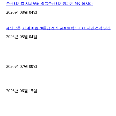
주선허가증 시세부터 화물주선허가권까지 알아봅시다
2026년 08월 04일
새안그룹, 세계 최초 30톤급 전기 굴절트럭 ‘ET30’ 내년 전격 양산
2026년 08월 04일
■디젤트럭■ 허가.진행
파주시 1.2톤 카고트럭 용달넘버 구매 완료! 접수까지 신속하게 진행
2026년 07월 09일
용인 고객님 1.2톤 냉동탑차 영업용번호판 계약 완료
2026년 06월 15일
[김해트럭매매] 3.5톤 윙바디에 개별화물넘버 달고 월 고정 지입료 
후기