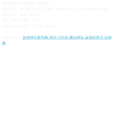
개인정보관리책임자 : 송민영
회사주소 : 경기도 안산시 상록구 해양3로 15 시그니처타워 2020호
대표전화 : 1644 - 9779
팩스 : 0504 - 065 - 7788
사업자등록번호 : 739 - 85 - 02383
카피라이터:
검색엔진최적화 SEO 기반의 웹브랜딩 설계전문가 김재
환
FOLLOW US