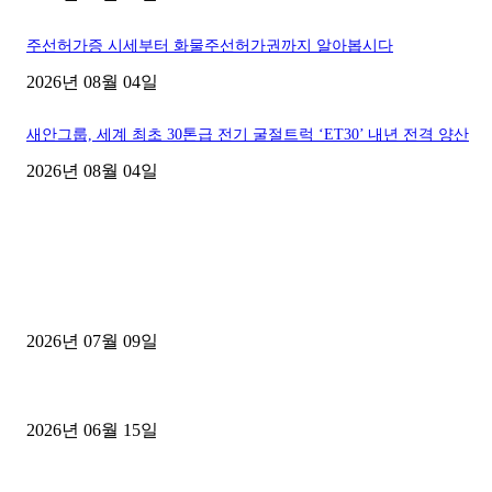
주선허가증 시세부터 화물주선허가권까지 알아봅시다
2026년 08월 04일
새안그룹, 세계 최초 30톤급 전기 굴절트럭 ‘ET30’ 내년 전격 양산
2026년 08월 04일
■디젤트럭■ 허가.진행
파주시 1.2톤 카고트럭 용달넘버 구매 완료! 접수까지 신속하게 진행
2026년 07월 09일
용인 고객님 1.2톤 냉동탑차 영업용번호판 계약 완료
2026년 06월 15일
[김해트럭매매] 3.5톤 윙바디에 개별화물넘버 달고 월 고정 지입료 